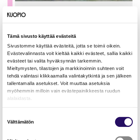
Suomen pisin kreikkalaisen
tanssin ketju
8.8.2026
Kuopion satamatori
Tämä sivusto käyttää evästeitä
Sivustomme käyttää evästeitä, jotta se toimii oikein.
Evästevalinnasta voit kieltää kaikki evästeet, sallia kaikki
evästeet tai valita hyväksynnän tarkemmin.
Mieltymysten, tilastojen ja markkinoinnin suhteen voit
tehdä valintasi klikkaamalla valintakytkintä ja sen jälkeen
tallentamalla asetukset. Voit muuttaa asetuksia
myöhemmin milloin vain evästepainikkeesta ruudun
alalaidasta.
"Näytä tiedot"-kohdasta saat lisätietoja.
Suostumuksen
Lue lisää sivustostamme ja evästeistä
Välttämätön
valinta
Kansallispukujen tuuletuspäivä
2026 / National Costume Day