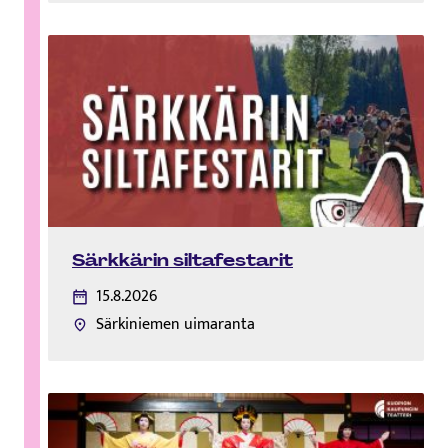
Särkkärin siltafestarit
15.8.2026
Särkiniemen uimaranta