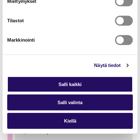
Mieltymykset
8.8.2026 klo 13:00–15:00
Kuopion museo
Tilastot
Markkinointi
Näytä tiedot
Salli kaikki
Salli valinta
Virkistävä viulunsoitto kaikilla
elämänaalloilla
Kiellä
9.8.2026
Katraanpuisto