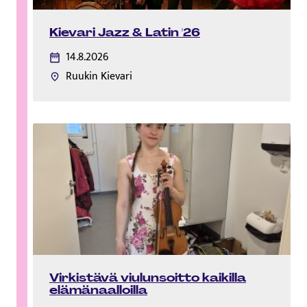
Kievari Jazz & Latin '26
14.8.2026
Ruukin Kievari
Virkistävä viulunsoitto kaikilla
elämänaalloilla