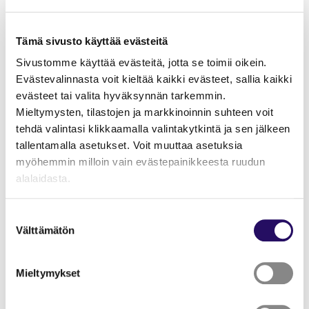
Löydä harrastus
Tanssi
Aikuiset, Kuopio, Maksullinen
Tämä sivusto käyttää evästeitä
Sivustomme käyttää evästeitä, jotta se toimii oikein.
Päivämäärät
Evästevalinnasta voit kieltää kaikki evästeet, sallia kaikki
1.9.2026–7.12.2026
evästeet tai valita hyväksynnän tarkemmin.
Mieltymysten, tilastojen ja markkinoinnin suhteen voit
Sijainti
tehdä valintasi klikkaamalla valintakytkintä ja sen jälkeen
tallentamalla asetukset. Voit muuttaa asetuksia
Päivärannan päiväkoti, Tuomikuja 4
myöhemmin milloin vain evästepainikkeesta ruudun
alalaidasta.
Lue lisää tapahtumasta
Tämä linkki aukeaa uuteen välilehteen
"Näytä tiedot"-kohdasta saat lisätietoja.
Suostumuksen
Lue lisää sivustostamme ja evästeistä
Välttämätön
valinta
Kansantanssin jatkoryhmä aikuisille ja nuorille.
Harjoitukset tiistaisin 18.00-19.30. Lisätietoa ja
Mieltymykset
ilmoittautuminen nettisivuillamme, kokeilemaan voit tulla
myös ilman ennakkoilmoittautumista!