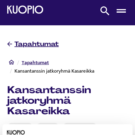
Etusivulle
Etsi sivustolta
Tapahtumat
Etusivu
Tapahtumat
Kansantanssin jatkoryhmä Kasareikka
Kansantanssin
jatkoryhmä
Kasareikka
Hyvinvointi
Kulttuuri
Kulttuurimenot