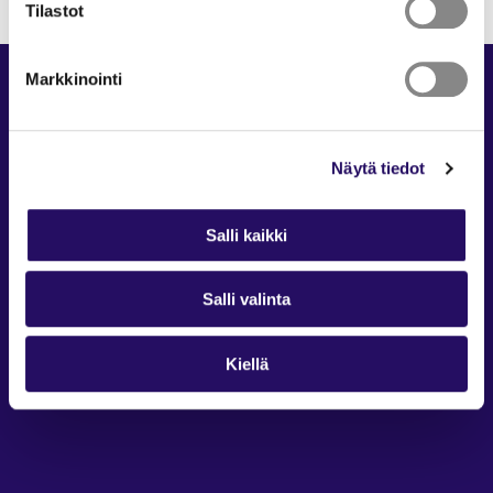
Tilastot
Markkinointi
Näytä tiedot
Salli kaikki
Kuopion Seinä
Kuopion Seinä on Kuopion kaupungin ylläpitämä kaikille
Salli valinta
avoin ja maksuton tapahtuma- ja harrastusportaali.
Ota yhteyttä: seina@kuopio.fi
Kiellä