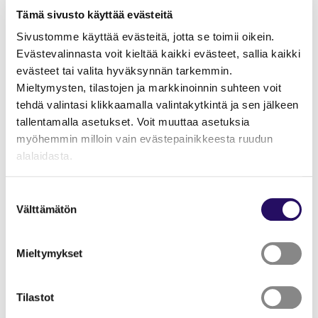
Lue lisää tapahtumasta
Tämä sivusto käyttää evästeitä
Tämä linkki aukeaa uuteen välilehteen
Sivustomme käyttää evästeitä, jotta se toimii oikein.
Evästevalinnasta voit kieltää kaikki evästeet, sallia kaikki
Joulun odotetuin soundtrack soi jälleen Kuopion
evästeet tai valita hyväksynnän tarkemmin.
Musiikkikeskuksessa!
Mieltymysten, tilastojen ja markkinoinnin suhteen voit
tehdä valintasi klikkaamalla valintakytkintä ja sen jälkeen
Suomalaisen a cappella -musiikin kruununjalokivi,
tallentamalla asetukset. Voit muuttaa asetuksia
Lauluyhtye Rajaton, suuntaa jälleen odotetulle
myöhemmin milloin vain evästepainikkeesta ruudun
joulukiertueelleen. Kymmenille tuhansille suomalaisille jo
alalaidasta.
perinteeksi muodostuneet Rajattoman joulukonsertit
tuovat iloa ja joulun taikaa konserttisaleihin ympäri
"Näytä tiedot"-kohdasta saat lisätietoja.
Suomen.
Suostumuksen
Lue lisää sivustostamme ja evästeistä
Välttämätön
valinta
Konserteissa kuullaan monipuolinen kattaus yleisön
rakastamia joulun klassikoita sekä aina jotain uutta.
Mieltymykset
Rajaton tunnetaan taidokkaista sovituksistaan,
omaleimaisesta soinnistaan ja häikäisevästä
musiikillisesta taituruudestaan. Yhtye esiintyy
Tilastot
säännöllisesti ulkomailla ja on saavuttanut vankan