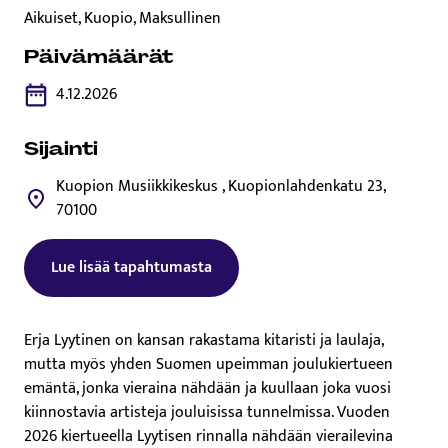
Aikuiset, Kuopio, Maksullinen
Päivämäärät
4.12.2026
Sijainti
Kuopion Musiikkikeskus , Kuopionlahdenkatu 23,
70100
Lue lisää tapahtumasta
Tämä linkki aukeaa uuteen välilehteen
Erja Lyytinen on kansan rakastama kitaristi ja laulaja,
mutta myös yhden Suomen upeimman joulukiertueen
emäntä, jonka vieraina nähdään ja kuullaan joka vuosi
kiinnostavia artisteja jouluisissa tunnelmissa. Vuoden
2026 kiertueella Lyytisen rinnalla nähdään vierailevina