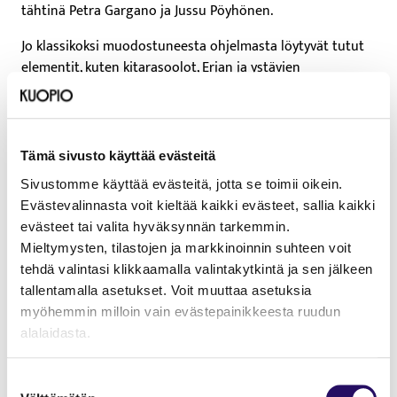
tähtinä Petra Gargano ja Jussu Pöyhönen.
Jo klassikoksi muodostuneesta ohjelmasta löytyvät tutut
elementit, kuten kitarasoolot, Erjan ja ystävien
suosikkikappaleita kautta historian, mutta myös uusia
tulkintoja ja rock-sovituksia joululauluista. Parin tunnin
konserttiin sisältyy Erja Lyytisen yhtyeen säestämänä
artistien yhdessä esittämiä kappaleita sekä Erjan ja
Tämä sivusto käyttää evästeitä
vieraiden omia soolokappaleita. Jokainen vieras tuo oman
Sivustomme käyttää evästeitä, jotta se toimii oikein.
lisänsä iltojen musiikilliseen kattaukseen loihtien
Evästevalinnasta voit kieltää kaikki evästeet, sallia kaikki
taianomaisen joulutunnelman kuulijoille. Lahjan
evästeet tai valita hyväksynnän tarkemmin.
aukaisemiseen verrattavaa pirskahtelevaa riemua voi
Mieltymysten, tilastojen ja markkinoinnin suhteen voit
kokea kuullessaan mitä rakkaimmista joululauluista, mutta
tehdä valintasi klikkaamalla valintakytkintä ja sen jälkeen
myös rockin klassikoista on päätynyt joulukonsertin
tallentamalla asetukset. Voit muuttaa asetuksia
ohjelmistoon tänä vuonna!
myöhemmin milloin vain evästepainikkeesta ruudun
alalaidasta.
Kansainvälisesti palkittu kitaristi ja laulaja
Erja Lyytinen
tunnetaan vahvasta ilmaisustaan, jossa yhdistyvät blues,
"Näytä tiedot"-kohdasta saat lisätietoja.
rock ja progressiiviset vaikutteet. Yli 20 albumin ura, laaja
Suostumuksen
Lue lisää sivustostamme ja evästeistä