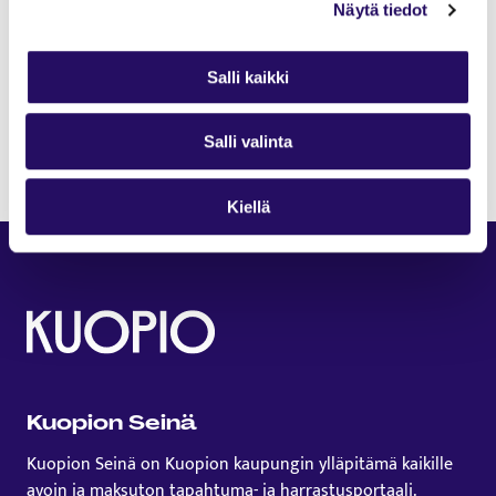
Näytä tiedot
12.6.-31.7. Vehmersalmen sota-aikaa ja kotirintamaa
koskeva
Salli kaikki
näyttely “Sotasirpaleita” Vehmersalmen kirjastolla,
os. Vehmersalmenkatu 27. Järjestäjä: Vehmersalmen
Salli valinta
kotiseutuyhdistys.
Kiellä
Kuopion Seinä
Kuopion Seinä on Kuopion kaupungin ylläpitämä kaikille
avoin ja maksuton tapahtuma- ja harrastusportaali.