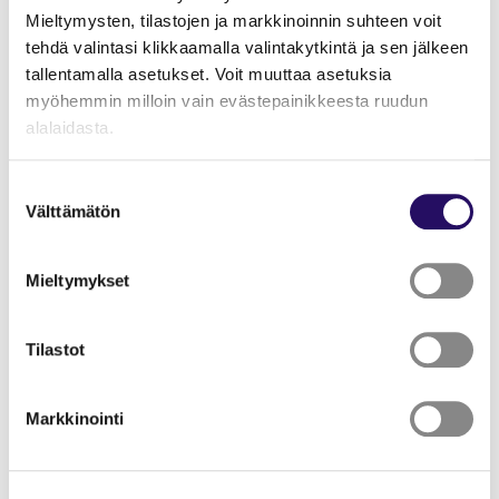
Mieltymysten, tilastojen ja markkinoinnin suhteen voit
tehdä valintasi klikkaamalla valintakytkintä ja sen jälkeen
tallentamalla asetukset. Voit muuttaa asetuksia
myöhemmin milloin vain evästepainikkeesta ruudun
alalaidasta.
"Näytä tiedot"-kohdasta saat lisätietoja.
Suostumuksen
Lue lisää sivustostamme ja evästeistä
Välttämätön
valinta
Mieltymykset
Päivämäärät
Tilastot
12.6.2026–31.7.2026
Markkinointi
Sijainti
Vehmersalmen kirjasto, Vehmersalmenkatu 27, 71310