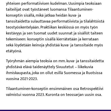
yhteisen performatiivisen kudelman. Uusimpia teoksiaan
taiteilijat ovat työstäneet luomansa Tilaantuminen-
konseptin sisällä, mikä jatkaa heidän kuva- ja
tanssitaidetta sulauttavaa performatiivista ja tilalähtöistä
teostyöskentelyään. Praktiikan keskiössä on myös työn
kestävyys ja sen tuomat uudet suunnat ja sisällöt taiteen
tekemiseen: konseptin sisällä kierrätetään ja kerrataan
sekä löydetään keinoja yhdistää kuva- ja tanssitaide myös
etätyönä.
Työryhmän aiempia teoksia on mm. kuva- ja tanssitaidetta
yhdistävä elävä taidenäyttely Sivuutetut – liikekuvia
ihmiskaupasta, joka on ollut esillä Suomessa ja Ruotsissa
vuosina 2021-2023.
Tilaantuminen-konseptin ensimmäinen osa Retrospektiivi
valmistui vuonna 2023. Kuronta on teossarjan uusin osa.