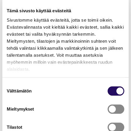
Esityksen jälkeen yleisökeskustelu yhdessä taiteilijoiden
Tämä sivusto käyttää evästeitä
kanssa.
Sivustomme käyttää evästeitä, jotta se toimii oikein.
Vapaa pääsy.
Evästevalinnasta voit kieltää kaikki evästeet, sallia kaikki
evästeet tai valita hyväksynnän tarkemmin.
Muut tulevat näytökset:
Mieltymysten, tilastojen ja markkinoinnin suhteen voit
Liikelaituri, Tampere
tehdä valintasi klikkaamalla valintakytkintä ja sen jälkeen
ke 5.8.2026 klo 18
tallentamalla asetukset. Voit muuttaa asetuksia
to 6.8.2026 klo 18
myöhemmin milloin vain evästepainikkeesta ruudun
su 9.8.2026 klo 15
alalaidasta.
Liput 20 € / 10 €
"Näytä tiedot"-kohdasta saat lisätietoja.
Suostumuksen
Helsinki: syksy 2026, aika ja paikka tiedotetaan
Lue lisää sivustostamme ja evästeistä
Välttämätön
valinta
myöhemmin
Mieltymykset
Tekijät
Tilastot
Taiteellinen konsepti, toteutus, esittäminen:
Työryhmä