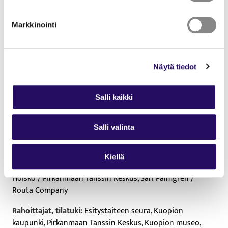
KAHR. KARH. / Hanna Kahrola, Maijariitta Karhulahti
Markkinointi
Ääni- ja sävellystyö:
Sanna Pelvola
Taiteellinen mentorointi, tuotantoapu:
Anna Olkinuora
Näytä tiedot
Tuotanto:
Esitystaiteen seura
Puvustus:
työryhmä
Salli kaikki
Salli valinta
Yhteistyössä:
Meidän Kuopio -festivaali (Kuopion esitys),
Pirkanmaan Tanssin Keskus (Tampereen esitykset)
Kiellä
Kiitos:
Yilin Ma, Sonja Korkman / Esitystaiteen seura, Maija
Hoisko / Pirkanmaan Tanssin Keskus, Sari Palmgren /
Routa Company
Rahoittajat, tilatuki:
Esitystaiteen seura, Kuopion
kaupunki, Pirkanmaan Tanssin Keskus, Kuopion museo,