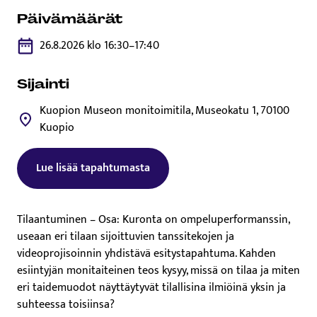
Päivämäärät
26.8.2026 klo 16:30–17:40
Sijainti
Kuopion Museon monitoimitila, Museokatu 1, 70100
Kuopio
Lue lisää tapahtumasta
Tämä linkki aukeaa uuteen välilehteen
Tilaantuminen – Osa: Kuronta on ompeluperformanssin,
useaan eri tilaan sijoittuvien tanssitekojen ja
videoprojisoinnin yhdistävä esitystapahtuma. Kahden
esiintyjän monitaiteinen teos kysyy, missä on tilaa ja miten
eri taidemuodot näyttäytyvät tilallisina ilmiöinä yksin ja
suhteessa toisiinsa?