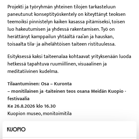
Projekti ja työryhmän yhteinen tilojen tarkasteluun
paneutunut konseptityöskentely on kiteyttänyt teoksen
teemoiksi pinnistelyn kaiken kasassa pitämiseksi, toisen
luo hakeutumisen ja yhdessä rakentamisen. Työ on
herättänyt kamppailun yhtäältä raa’an ja hauskan,
toisaalta tila- ja aihelähtöisen taiteen ristituulessa.
Esityksessä kaksi taiteenalaa kohtaavat yrityksenään luoda
hetkessä tapahtuva ruumiillinen, visuaalinen ja
meditatiivinen kudelma.
Tilaantuminen: Osa – Kuronta
– monitilainen ja -taiteinen teos
osana Meidän Kuopio -
festivaalia
Ke 26.8.2026 klo 16.30
Kuopion museo, monitoimitila
Esityksen yleisötilat avataan 15 min ennen esitystä.
Esityksen kesto: n. 50 min