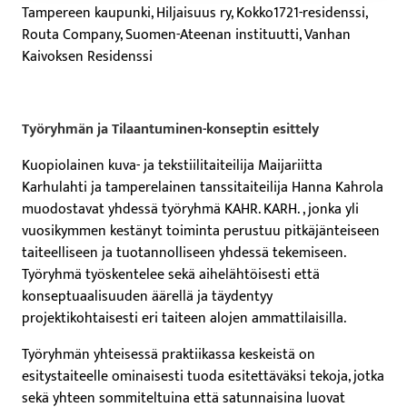
Tampereen kaupunki, Hiljaisuus ry, Kokko1721-residenssi,
Routa Company, Suomen-Ateenan instituutti, Vanhan
Kaivoksen Residenssi
Työryhmän ja Tilaantuminen-konseptin esittely
Kuopiolainen kuva- ja tekstiilitaiteilija Maijariitta
Karhulahti ja tamperelainen tanssitaiteilija Hanna Kahrola
muodostavat yhdessä työryhmä KAHR. KARH. , jonka yli
vuosikymmen kestänyt toiminta perustuu pitkäjänteiseen
taiteelliseen ja tuotannolliseen yhdessä tekemiseen.
Työryhmä työskentelee sekä aihelähtöisesti että
konseptuaalisuuden äärellä ja täydentyy
projektikohtaisesti eri taiteen alojen ammattilaisilla.
Työryhmän yhteisessä praktiikassa keskeistä on
esitystaiteelle ominaisesti tuoda esitettäväksi tekoja, jotka
sekä yhteen sommiteltuina että satunnaisina luovat