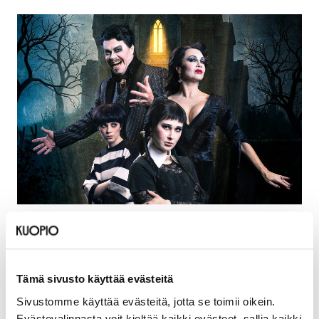
Päivämäärät
26.8.2026
Tämä sivusto käyttää evästeitä
Sijainti
Sivustomme käyttää evästeitä, jotta se toimii oikein.
Evästevalinnasta voit kieltää kaikki evästeet, sallia kaikki