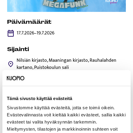
Päivämäärät
17.7.2026–19.7.2026
Sijainti
Nilsiän kirjasto, Maaningan kirjasto, Rauhalahden
kartano, Puistokoulun sali
Heinäkuussa tanssitaan Kuopiossa, onko tanssikengät jo
jalassa 👟👀
Tämä sivusto käyttää evästeitä
MegaFunkin kesäkiertueella nähdään värikkäitä ja
Sivustomme käyttää evästeitä, jotta se toimii oikein.
mielikuvituksellisia esityksiä. Luvassa on vauhdikasta
Evästevalinnasta voit kieltää kaikki evästeet, sallia kaikki
hassuttelua ja hurjia tanssikiemuroita hip hopin, jazzin ja
evästeet tai valita hyväksynnän tarkemmin.
housen askelin. Mitä ihmettä voi tehdä taikalaatikolla ja
Mieltymysten, tilastojen ja markkinoinnin suhteen voit
kuka oikein on Halipulla? Emma-palkitun