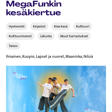
MegaFunkin
kesäkiertue
Hyvinvointi
Kirjastot
Kiva kesä
Kulttuuri
Kulttuurimenot
Liikunta​
Muut harrastukset
Tanssi
Ilmainen, Kuopio, Lapset ja nuoret, Maaninka, Nilsiä