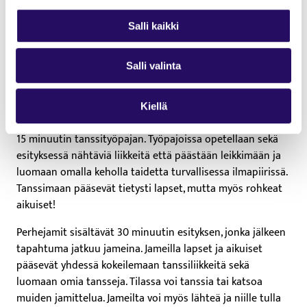
Klo 11-11.45
Tanssiseikkailu
, Uppo-Nalle päivä Rauhalahden
Salli kaikki
kartanolla, Rauhankatu 4
Klo 14-16
Megamahtavat perhejamit
yhteistyössä Kuopion
Salli valinta
Katutanssiyhdistyksen kanssa, Puistokoulun sali,
Puistokatu 13
Kiellä
Tanssiseikkailut sisältävät 30 minuutin tanssiesityksen ja
15 minuutin tanssityöpajan. Työpajoissa opetellaan sekä
esityksessä nähtäviä liikkeitä että päästään leikkimään ja
luomaan omalla keholla taidetta turvallisessa ilmapiirissä.
Tanssimaan pääsevät tietysti lapset, mutta myös rohkeat
aikuiset!
Perhejamit sisältävät 30 minuutin esityksen, jonka jälkeen
tapahtuma jatkuu jameina. Jameilla lapset ja aikuiset
pääsevät yhdessä kokeilemaan tanssiliikkeitä sekä
luomaan omia tansseja. Tilassa voi tanssia tai katsoa
muiden jamittelua. Jameilta voi myös lähteä ja niille tulla