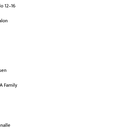
lo 12–16
alon
isen
EA Family
nalle