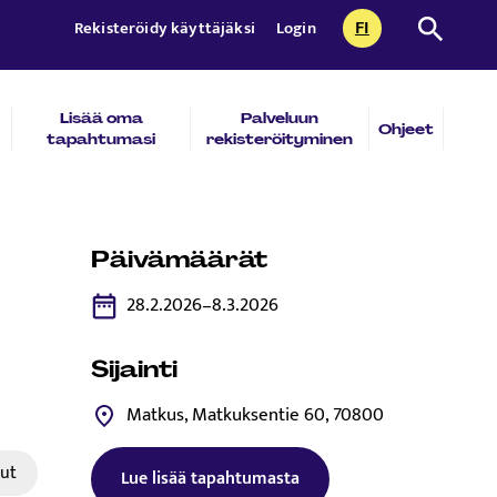
FI
Etsi sivust
Rekisteröidy käyttäjäksi
Login
CURRENTLY SEL
SUOMI
Lisää oma
Palveluun
Ohjeet
tapahtumasi
rekisteröityminen
Päivämäärät
28.2.2026–8.3.2026
Sijainti
Matkus, Matkuksentie 60, 70800
ut
Lue lisää tapahtumasta
Tämä linkki aukeaa uuteen välilehtee