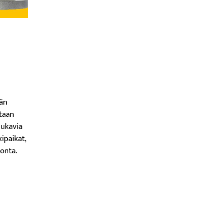
ään
etaan
Mukavia
ipaikat,
onta.