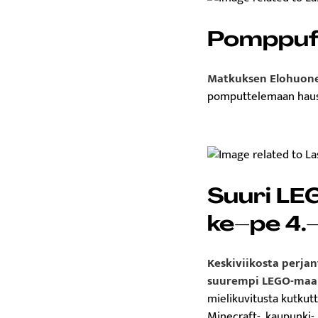
Pomppufii
Matkuksen Elohuone
pomputtelemaan hausko
Suuri L
ke–pe 4.–
Keskiviikosta perjan
suurempi LEGO-maa
mielikuvitusta kutkut
Minecraft-, kaupunki- 