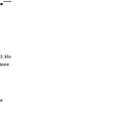
3. klo
ääsee
ja