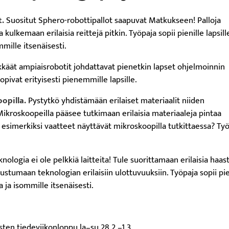
t.
Suositut Sphero-robottipallot saapuvat Matkukseen! Palloja
 kulkemaan erilaisia reittejä pitkin. Työpaja sopii pienille lapsill
mmille itsenäisesti.
kkäät ampiaisrobotit johdattavat pienetkin lapset ohjelmoinnin
pivat erityisesti pienemmille lapsille.
oopilla.
Pystytkö yhdistämään erilaiset materiaalit niiden
ikroskoopeilla pääsee tutkimaan erilaisia materiaaleja pintaa
esimerkiksi vaatteet näyttävät mikroskoopilla tutkittaessa? Ty
knologia ei ole pelkkiä laitteita! Tule suorittamaan erilaisia haas
ustumaan teknologian erilaisiin ulottuvuuksiin. Työpaja sopii pie
a ja isommille itsenäisesti.