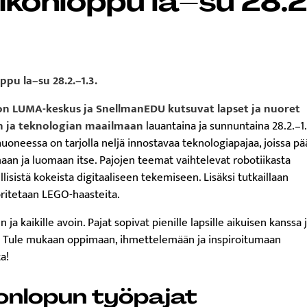
ppu la–su 28.2.–1.3.
on LUMA-keskus ja SnellmanEDU kutsuvat lapset ja nuoret
n ja teknologian maailmaan
lauantaina ja sunnuntaina 28.2.–1.
uoneessa on tarjolla neljä innostavaa teknologiapajaa, joissa p
aan ja luomaan itse. Pajojen teemat vaihtelevat robotiikasta
llisistä kokeista digitaaliseen tekemiseen. Lisäksi tutkaillaan
oritetaan LEGO-haasteita.
a kaikille avoin. Pajat sopivat pienille lapsille aikuisen kanssa 
i. Tule mukaan oppimaan, ihmettelemään ja inspiroitumaan
a!
konlopun työpajat