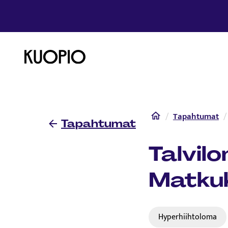
Etusivulle
Etusivu
Tapahtumat
Tapahtumat
Talvil
Matku
Hyperhiihtoloma