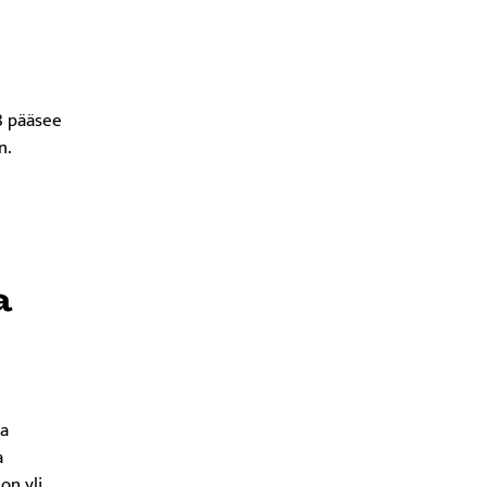
8 pääsee
n.
a
aa
a
on yli