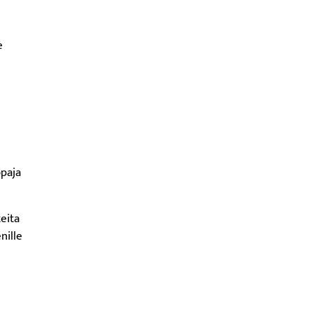
e
öpaja
teita
nille