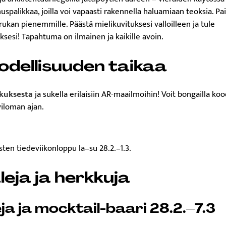
alikkaa, joilla voi vapaasti rakennella haluamiaan teoksia. Pai
ukan pienemmille. Päästä mielikuvituksesi valloilleen ja tule
esi! Tapahtuma on ilmainen ja kaikille avoin.
todellisuuden taikaa
kuksesta
ja sukella erilaisiin AR-maailmoihin! Voit bongailla ko
iloman ajan.
leja ja herkkuja
eja ja mocktail-baari 28.2.–7.3