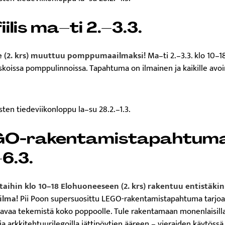
lis ma–ti 2.–3.3.
 (2. krs) muuttuu pomppumaailmaksi!
Ma–ti 2.–3.3. klo 10–1
issa pomppulinnoissa. Tapahtuma on ilmainen ja kaikille avoi
EGO-rakentamistapahtum
6.3.
taihin klo 10–18 Elohuoneeseen (2. krs) rakentuu entistäkin
ilma!
Pii Poon supersuosittu LEGO-rakentamistapahtuma tarjo
tavaa tekemistä koko poppoolle. Tule rakentamaan monenlaisill
ja arkkitehtuurilegoilla jättipöytien ääreen – vieraiden käytössä 