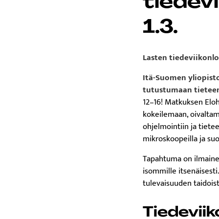
Lasten tiedeviikonlo
Itä-Suomen yliopist
tutustumaan tietee
12–16! Matkuksen Eloh
kokeilemaan, oivaltam
ohjelmointiin ja tietee
mikroskoopeilla ja su
Tapahtuma on ilmainen j
isommille itsenäisest
tulevaisuuden taidoist
Tiedevii