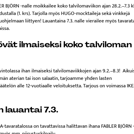
R BJÖRN -nalle moikkailee koko talvilomaviikon ajan 28.2.–7.3 k
ustalla (1. krs). Tarjolla myös HUGO-mocktaileja sekä vinkkejä
hjelmaan liittyen! Lauantaina 7.3. nalle vierailee myös tavarat
issa.
vät ilmaiseksi koko talviloman
intolassa ihan ilmaiseksi talvilomaviikkojen ajan 9.2.–8.3! Aiku
än aterian tai ison salaatin, tarjoamme yhden lasten
ätelön alle 12-vuotiaalle veloituksetta. Tarjous on voimassa IK
 lauantai 7.3.
EA-tavaratalossa on tavattavissa halittavan ihana FABLER BJÖRN -
myös mm. piirustuskilpailu.