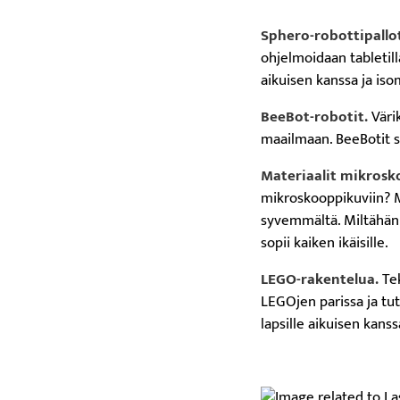
Sphero-robottipallo
ohjelmoidaan tabletilla
aikuisen kanssa ja iso
BeeBot-robotit.
Väri
maailmaan. BeeBotit so
Materiaalit mikrosk
mikroskooppikuviin? M
syvemmältä. Miltähän 
sopii kaiken ikäisille.
LEGO-rakentelua.
Te
LEGOjen parissa ja tut
lapsille aikuisen kanss