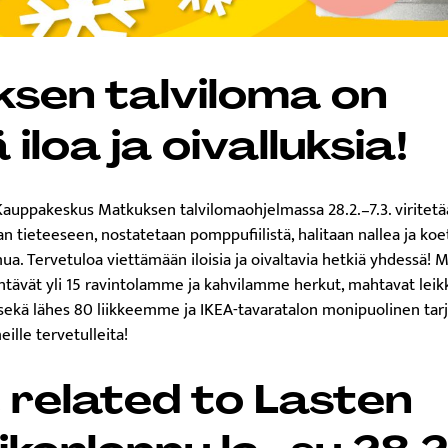
sen talviloma on
iloa ja oivalluksia!
 Kauppakeskus Matkuksen talvilomaohjelmassa 28.2.–7.3. viritet
an tieteeseen, nostatetaan pomppufiilistä, halitaan nallea ja ko
a. Tervetuloa viettämään iloisia ja oivaltavia hetkiä yhdessä! 
ntävät yli 15 ravintolamme ja kahvilamme herkut, mahtavat leikk
ekä lähes 80 liikkeemme ja IKEA-tavaratalon monipuolinen tarj
ille tervetulleita!