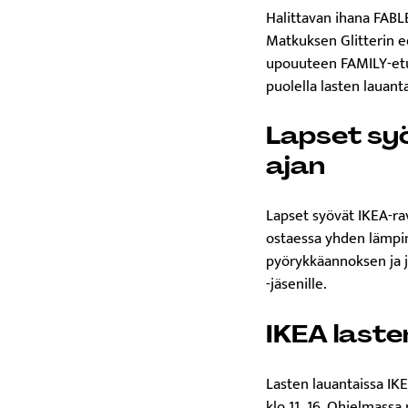
Halittavan ihana FABLE
Matkuksen Glitterin ed
upouuteen FAMILY-etuo
puolella lasten lauanta
Lapset syö
ajan
Lapset syövät IKEA-rav
ostaessa yhden lämpim
pyörykkäannoksen ja jä
-jäsenille.
IKEA lasten
Lasten lauantaissa IK
klo 11–16. Ohjelmassa 