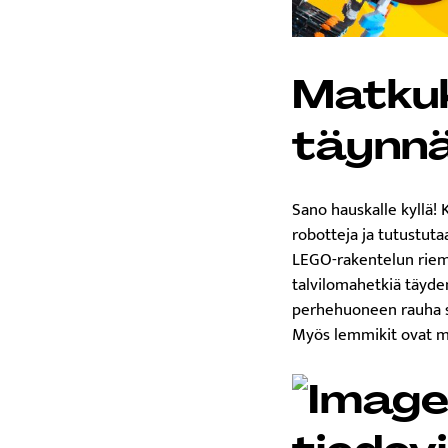
Matkuk
täynnä 
Sano hauskalle kyllä!
robotteja ja tutustuta
LEGO-rakentelun riemu
talvilomahetkiä täyde
perhehuoneen rauha s
Myös lemmikit ovat me