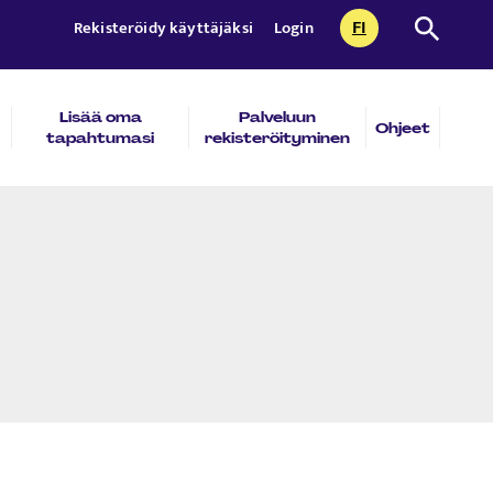
FI
Etsi sivust
Rekisteröidy käyttäjäksi
Login
CURRENTLY SEL
SUOMI
Lisää oma
Palveluun
Ohjeet
tapahtumasi
rekisteröityminen