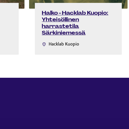
Halko - Hacklab Kuopio:
Yhteisöllinen
harrastetila
Särkiniemessä
Hacklab Kuopio