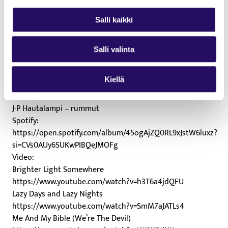
afroamerikkalaisesta musiikkiperinteestä.
Salli kaikki
Forestfield on julkaissut 11 sooloalbumia, jotka ovat
keränneet kiitosta maailmanlaajuisesti. “Kansainvälisen A-
luokan roots-albumi”, totesi Jussi Niemi Soundin
Salli valinta
levyarviossaan taannoin.
Dave Forestfield – laulu, kitara
Kiellä
Jere Venäläinen – piano
Mika Laine – basso
J-P Hautalampi – rummut
Spotify:
https://open.spotify.com/album/45ogAjZQ0RL9xJstW6luxz?
si=CVs0AUy6SUKwPIBQeJMOFg
Video:
Brighter Light Somewhere
https://www.youtube.com/watch?v=h3T6a4jdQFU
Lazy Days and Lazy Nights
https://www.youtube.com/watch?v=SmM7aJATLs4
Me And My Bible (We’re The Devil)