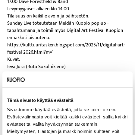
17.00 Dave Forestfield & Band
Levymyyjäiset alkaen klo 14.00
Tilaisuus on kaikille avoin ja päihteetön.
Sunday Live toteutetaan Meidän Kuopio pop-up -
tapahtumana ja toimii myös Digital Art Festival Kuopion
ennakkotilaisuutena.
https://kulttuuritasken.blogspot.com/2025/11/digital-art-
festival-2026.html?m=1
Kuvat:
Ieva Jūra (Ruta Sokolnikiene)
Tatu Kemppainen (Hallintohimmeli)
Pekka Mäkinen (Dave Forestfield)
——————————————————
Ruta Sokolnikiene & Mikko Siirola
Tämä sivusto käyttää evästeitä
Kuopiolaisten musiikin ammattilaisten muodostaman
duon konserttiohjelmassa kohtaavat duon omat
Sivustomme käyttää evästeitä, jotta se toimii oikein.
kappaleet, laulelmat, jazz sekä suomalaiset
Evästevalinnasta voit kieltää kaikki evästeet, sallia kaikki
ja liettualaiset kansanlaulut jotka on sovitettu pieteetillä,
evästeet tai valita hyväksynnän tarkemmin.
uusia näkökulmia luoden. Tämä ohjelma tarjoaa yleisölle
Mieltymysten, tilastojen ja markkinoinnin suhteen voit