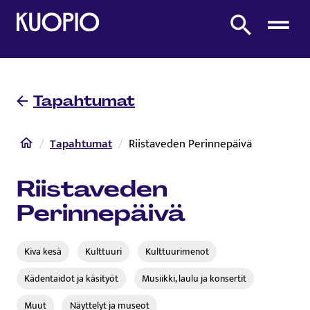
Etusivulle
Etsi sivustolta
Tapahtumat
Etusivu
Tapahtumat
Riistaveden Perinnepäivä
Riistaveden
Perinnepäivä
Kiva kesä
Kulttuuri
Kulttuurimenot
Kädentaidot ja käsityöt
Musiikki, laulu ja konsertit
Muut
Näyttelyt ja museot