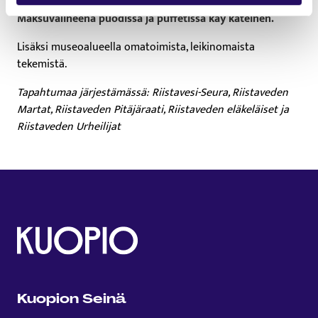
Maksuvälineenä puodissa ja puffetissa käy käteinen.
Lisäksi museoalueella omatoimista, leikinomaista
tekemistä.
Tapahtumaa järjestämässä: Riistavesi-Seura, Riistaveden
Martat, Riistaveden Pitäjäraati, Riistaveden eläkeläiset ja
Riistaveden Urheilijat
Kuopion Seinä