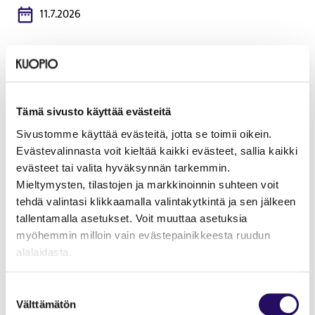
11.7.2026
Sijainti
Riistaveden kotiseutumuseo, Lokkitie 11, 71160
Tämä sivusto käyttää evästeitä
Lue lisää tapahtumasta
Tämä linkki aukeaa uuteen välilehteen
Sivustomme käyttää evästeitä, jotta se toimii oikein.
Evästevalinnasta voit kieltää kaikki evästeet, sallia kaikki
Riistaveden Perinnepäivän teemana on tänä vuonna
evästeet tai valita hyväksynnän tarkemmin.
Entisajan ammatinharjoittajat Riistavedellä.
Mieltymysten, tilastojen ja markkinoinnin suhteen voit
tehdä valintasi klikkaamalla valintakytkintä ja sen jälkeen
Tapahtumapaikkana Riistaveden kotiseutumuseon miljöö,
tallentamalla asetukset. Voit muuttaa asetuksia
tapahtuma avoinna klo 10-15.
myöhemmin milloin vain evästepainikkeesta ruudun
alalaidasta.
Portit avataan klo 10.00. Päivän avaus ja lipun nosto klo
11.00.
"Näytä tiedot"-kohdasta saat lisätietoja.
Suostumuksen
Ohjelmassa:
Harmonikkamusiikkia tasatunnein ja
Lue lisää sivustostamme ja evästeistä
Välttämätön
valinta