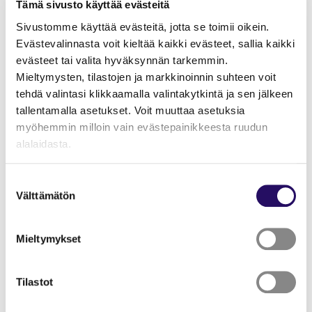
Tämä sivusto käyttää evästeitä
Sivustomme käyttää evästeitä, jotta se toimii oikein.
Evästevalinnasta voit kieltää kaikki evästeet, sallia kaikki
evästeet tai valita hyväksynnän tarkemmin.
Päivämäärät
Mieltymysten, tilastojen ja markkinoinnin suhteen voit
tehdä valintasi klikkaamalla valintakytkintä ja sen jälkeen
11.8.2026 klo 18:00–20:00
tallentamalla asetukset. Voit muuttaa asetuksia
25.8.2026 klo 18:00–20:00
myöhemmin milloin vain evästepainikkeesta ruudun
alalaidasta.
Sijainti
"Näytä tiedot"-kohdasta saat lisätietoja.
Suostumuksen
Kuopio
Lue lisää sivustostamme ja evästeistä
Välttämätön
valinta
Lue lisää tapahtumasta
Tämä linkki aukeaa uuteen välilehteen
Mieltymykset
Tällä opastetulla kierroksella kuljemme upeiden
Tilastot
koulurakennusten katveessa ja kurkistamme