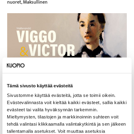
nuoret, Maksullinen
Tämä sivusto käyttää evästeitä
Päivämäärät
Sivustomme käyttää evästeitä, jotta se toimii oikein.
16.8.2026 klo 14:00–15:00
Evästevalinnasta voit kieltää kaikki evästeet, sallia kaikki
evästeet tai valita hyväksynnän tarkemmin.
30.8.2026 klo 14:00–15:00
Mieltymysten, tilastojen ja markkinoinnin suhteen voit
tehdä valintasi klikkaamalla valintakytkintä ja sen jälkeen
Sijainti
tallentamalla asetukset. Voit muuttaa asetuksia