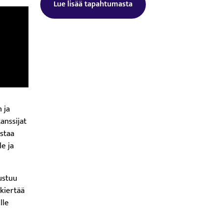
Lue lisää tapahtumasta
Tämä linkki aukeaa uuteen välilehtee
 ja
anssijat
istaa
le ja
ustuu
kiertää
lle