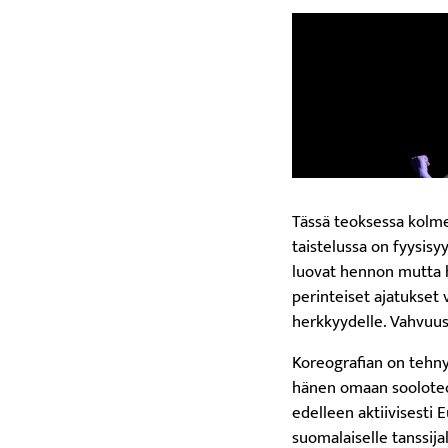
Tässä teoksessa kolme 
taistelussa on fyysisy
luovat hennon mutta h
perinteiset ajatukset 
herkkyydelle. Vahvuu
Koreografian on tehny
hänen omaan sooloteok
edelleen aktiivisesti 
suomalaiselle tanssij