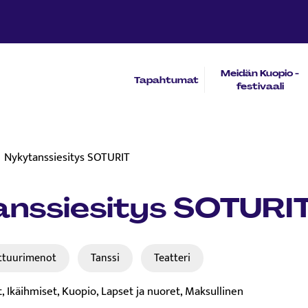
Meidän Kuopio -
Tapahtumat
festivaali
Nykytanssiesitys SOTURIT
nssiesitys SOTURI
ttuurimenot
Tanssi
Teatteri
t, Ikäihmiset, Kuopio, Lapset ja nuoret, Maksullinen