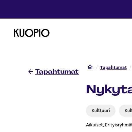
Etusivulle
Etusivu
Tapahtumat
Tapahtumat
Nykyta
Kulttuuri
Kul
Aikuiset, Erityisryhmä