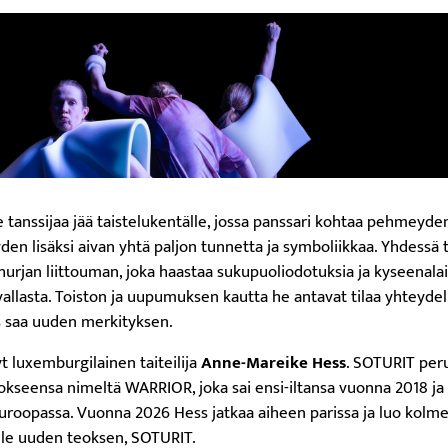
tanssijaa jää taistelukentälle, jossa panssari kohtaa pehmeyden
yden lisäksi aivan yhtä paljon tunnetta ja symboliikkaa. Yhdessä t
urjan liittouman, joka haastaa sukupuoliodotuksia ja kyseenala
vallasta. Toiston ja uupumuksen kautta he antavat tilaa yhteydel
s saa uuden merkityksen.
t luxemburgilainen taiteilija
Anne-Mareike Hess
. SOTURIT per
seensa nimeltä WARRIOR, joka sai ensi-iltansa vuonna 2018 ja 
Euroopassa. Vuonna 2026 Hess jatkaa aiheen parissa ja luo kolme
alle uuden teoksen, SOTURIT.