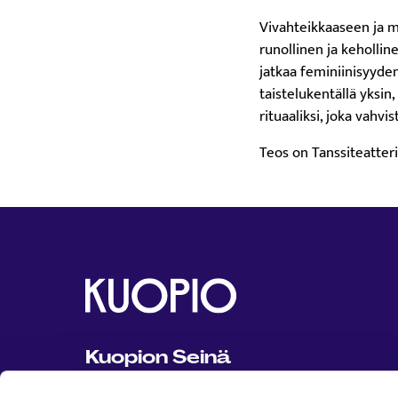
Vivahteikkaaseen ja 
runollinen ja keholli
jatkaa feminiinisyyde
taistelukentällä yksi
rituaaliksi, joka vahv
Teos on Tanssiteatter
Kuopion Seinä
Kuopion Seinä on Kuopion kaupungin