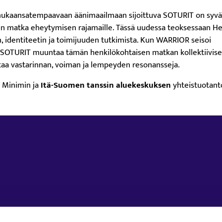
mukaansatempaavaan äänimaailmaan sijoittuva SOTURIT on syvä
nen matka eheytymisen rajamaille. Tässä uudessa teoksessaan H
n, identiteetin ja toimijuuden tutkimista. Kun WARRIOR seisoi
n, SOTURIT muuntaa tämän henkilökohtaisen matkan kollektiivise
istaa vastarinnan, voiman ja lempeyden resonansseja.
i Minimin ja
Itä-Suomen tanssin aluekeskuksen
yhteistuotant