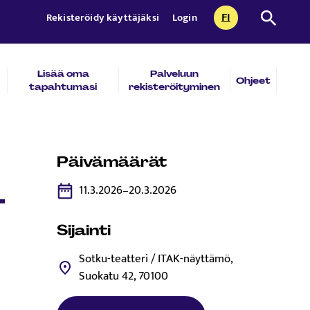
FI
Etsi sivust
Rekisteröidy käyttäjäksi
Login
CURRENTLY SEL
SUOMI
Lisää oma
Palveluun
Ohjeet
tapahtumasi
rekisteröityminen
Päivämäärät
11.3.2026–20.3.2026
T
Sijainti
Sotku-teatteri / ITAK-näyttämö,
Suokatu 42, 70100