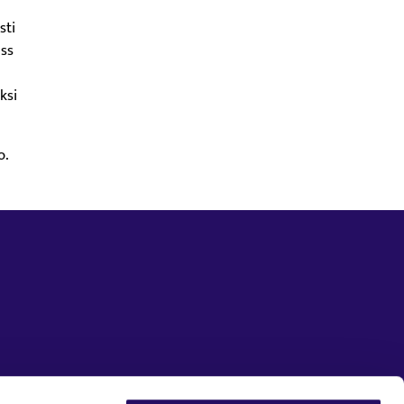
sti
ess
ksi
o.