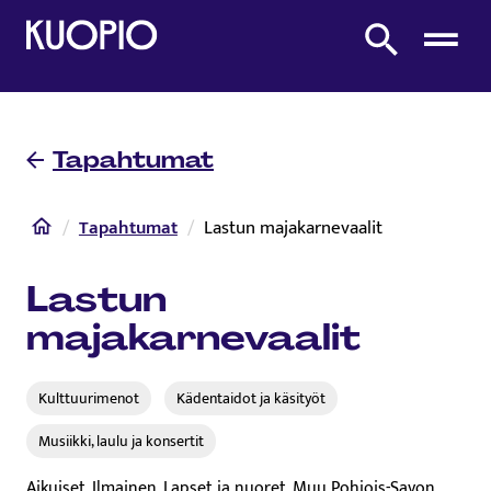
Etusivulle
Etsi sivustolta
Tapahtumat
Etusivu
Tapahtumat
Lastun majakarnevaalit
Lastun
majakarnevaalit
Kulttuurimenot
Kädentaidot ja käsityöt
Musiikki, laulu ja konsertit
Aikuiset, Ilmainen, Lapset ja nuoret, Muu Pohjois-Savon