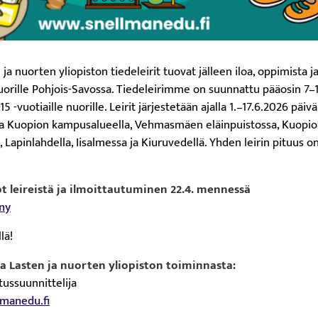
 nuorten yliopiston tiedeleirit tuovat jälleen iloa, oppimista j
nuorille Pohjois-Savossa. Tiedeleirimme on suunnattu pääosin 7–1
3-15 -vuotiaille nuorille. Leirit järjestetään ajalla 1.–17.6.2026 päiv
lla Kuopion kampusalueella, Vehmasmäen eläinpuistossa, Kuopi
ä, Lapinlahdella, Iisalmessa ja Kiuruvedellä. Yhden leirin pituus o
t leireistä ja ilmoittautuminen 22.4. mennessä
ny
lä!
 ja Lasten ja nuorten yliopiston toiminnasta:
ussuunnittelija
manedu.fi