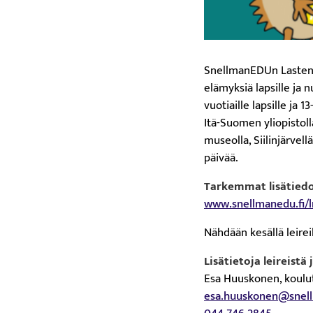
SnellmanEDUn Lasten ja
elämyksiä lapsille ja 
vuotiaille lapsille ja 1
Itä-Suomen yliopisto
museolla, Siilinjärvell
päivää.
Tarkemmat lisätiedo
www.snellmanedu.fi/l
Nähdään kesällä leireil
Lisätietoja leireistä
Esa Huuskonen, koulut
esa.huuskonen@snell