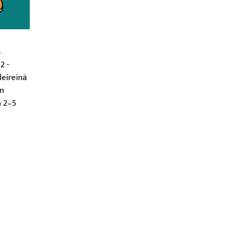
a
2 -
äleireinä
on
n 2–5