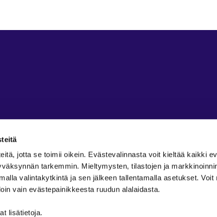
teitä
ä, jotta se toimii oikein. Evästevalinnasta voit kieltää kaikki ev
 hyväksynnän tarkemmin. Mieltymysten, tilastojen ja markkinoinn
amalla valintakytkintä ja sen jälkeen tallentamalla asetukset. Voi
in vain evästepainikkeesta ruudun alalaidasta.
äyttöehdot
t lisätietoja.