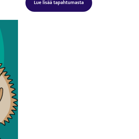
Lue lisää tapahtumasta
Tämä linkki aukeaa uuteen välilehtee