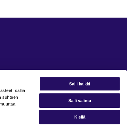
Salli kaikki
ästeet, sallia
in suhteen
Salli valinta
t muuttaa
Kiellä