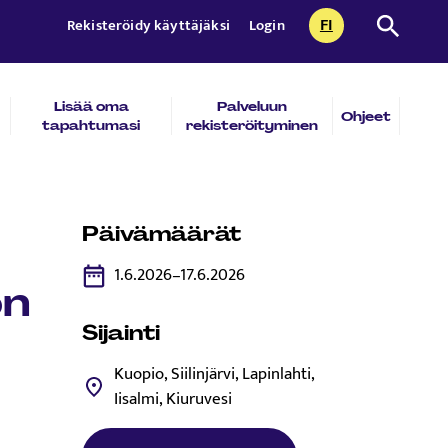
FI
Etsi sivust
Rekisteröidy käyttäjäksi
Login
CURRENTLY SEL
SUOMI
Lisää oma
Palveluun
Ohjeet
tapahtumasi
rekisteröityminen
Päivämäärät
1.6.2026–17.6.2026
on
Sijainti
Kuopio, Siilinjärvi, Lapinlahti,
Iisalmi, Kiuruvesi