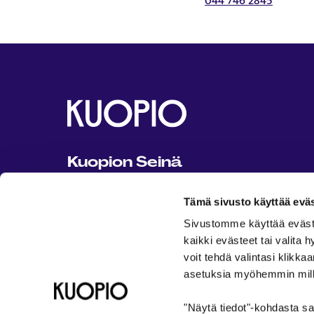
044 746 2845
Kuopion Seinä
Kuopion Seinä on Kuopion kaupungin
Tämä sivusto käyttää eväs
ylläpitämä kaikille avoin ja maksuton
tapahtuma- ja harrastusportaali.
Sivustomme käyttää evästeit
kaikki evästeet tai valita
Ota yhteyttä: seina@kuopio.fi
voit tehdä valintasi klikka
asetuksia myöhemmin millo
Kuopion kaupunki 2026
Tietosuojaseloste
K
"Näytä tiedot"-kohdasta saa