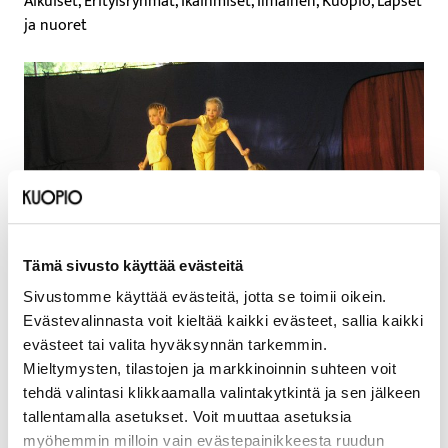
Aikuiset, Erityisryhmät, Ikäihmiset, Ilmainen, Kuopio, Lapset
ja nuoret
Tämä sivusto käyttää evästeitä
Sivustomme käyttää evästeitä, jotta se toimii oikein.
Evästevalinnasta voit kieltää kaikki evästeet, sallia kaikki
evästeet tai valita hyväksynnän tarkemmin.
Mieltymysten, tilastojen ja markkinoinnin suhteen voit
Päivämäärät
tehdä valintasi klikkaamalla valintakytkintä ja sen jälkeen
tallentamalla asetukset. Voit muuttaa asetuksia
23.6.2026–2.7.2026
myöhemmin milloin vain evästepainikkeesta ruudun