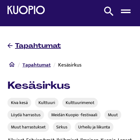
Etusivulle
Etsi sivustolta
Tapahtumat
Etusivu
Tapahtumat
Kesäsirkus
Kesäsirkus
Kiva kesä
Kulttuuri
Kulttuurimenot
Löydä harrastus
Meidän Kuopio -festivaali
Muut
Muut harrastukset
Sirkus
Urheilu ja liikunta