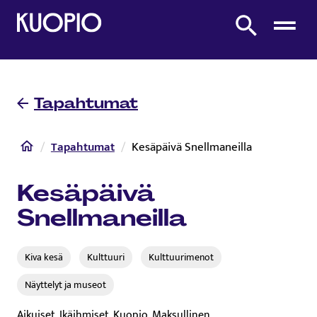
Etusivulle
Etsi sivustolta
Tapahtumat
Etusivu
Tapahtumat
Kesäpäivä Snellmaneilla
Kesäpäivä
Snellmaneilla
Kiva kesä
Kulttuuri
Kulttuurimenot
Näyttelyt ja museot
Aikuiset, Ikäihmiset, Kuopio, Maksullinen