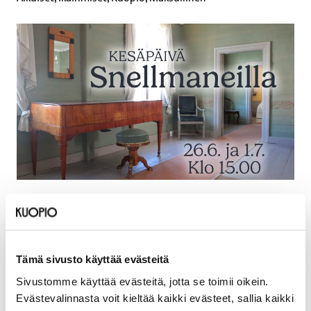
Päivämäärät
26.6.2026–1.7.2026
Tämä sivusto käyttää evästeitä
Sijainti
Sivustomme käyttää evästeitä, jotta se toimii oikein.
J. V. Snellmanin kotimuseo, Snellmaninkatu 19, 70100
Evästevalinnasta voit kieltää kaikki evästeet, sallia kaikki