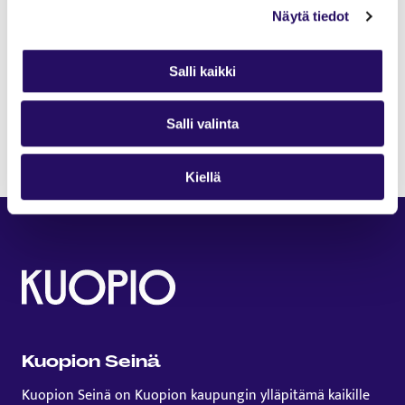
Näytä tiedot
Let’s do this once again <3
Salli kaikki
Instagram: repe.mp3
Salli valinta
TikTok: repe.mp3
Kiellä
Kuopion Seinä
Kuopion Seinä on Kuopion kaupungin ylläpitämä kaikille