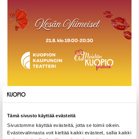
Päivämäärät
21.8.2026
Tämä sivusto käyttää evästeitä
Sijainti
Sivustomme käyttää evästeitä, jotta se toimii oikein.
Evästevalinnasta voit kieltää kaikki evästeet, sallia kaikki
Kuopion Kaupunginteatterin Amfiteatteri,