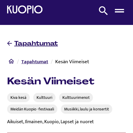
Etusivulle
Etsi sivustolta
Tapahtumat
Etusivu
Tapahtumat
Kesän Viimeiset
Kesän Viimeiset
Kiva kesä
Kulttuuri
Kulttuurimenot
Meidän Kuopio -festivaali
Musiikki, laulu ja konsertit
Aikuiset, Ilmainen, Kuopio, Lapset ja nuoret