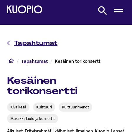
Etusivulle
Etsi sivustolta
Tapahtumat
Etusivu
Tapahtumat
Kesäinen torikonsertti
Kesäinen
torikonsertti
Kiva kesä
Kulttuuri
Kulttuurimenot
Musiikki, laulu ja konsertit
Aikuiset, Erityisryhmät, Ikäihmiset, Ilmainen, Kuopio, Lapset