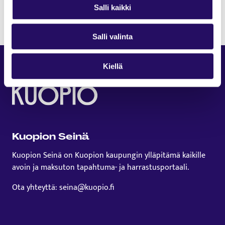
Merikanto, Pylkkänen, Sibelius ja Wagner.
Salli kaikki
Salli valinta
Kiellä
Kuopion Seinä
Kuopion Seinä on Kuopion kaupungin ylläpitämä kaikille
avoin ja maksuton tapahtuma- ja harrastusportaali.
Ota yhteyttä: seina@kuopio.fi