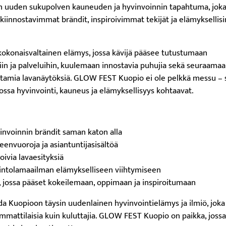
uuden sukupolven kauneuden ja hyvinvoinnin tapahtuma, jok
 kiinnostavimmat brändit, inspiroivimmat tekijät ja elämykselli
okonaisvaltainen elämys, jossa kävijä pääsee tutustumaan
siin ja palveluihin, kuulemaan innostavia puhujia sekä seuraama
ttamia lavanäytöksiä. GLOW FEST Kuopio ei ole pelkkä messu – 
jossa hyvinvointi, kauneus ja elämyksellisyys kohtaavat.
invoinnin brändit saman katon alla
eenvuoroja ja asiantuntijasisältöä
roivia lavaesityksiä
intolamaailman elämykselliseen viihtymiseen
 jossa pääset kokeilemaan, oppimaan ja inspiroitumaan
 Kuopioon täysin uudenlainen hyvinvointielämys ja ilmiö, joka
mmattilaisia kuin kuluttajia. GLOW FEST Kuopio on paikka, jossa