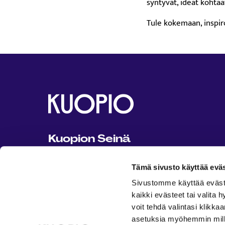
syntyvät, ideat kohtaav
Tule kokemaan, inspi
Kuopion Seinä
Kuopion Seinä on Kuopion kaupungin
Tämä sivusto käyttää eväs
ylläpitämä kaikille avoin ja maksuton
tapahtuma- ja harrastusportaali.
Sivustomme käyttää evästeit
kaikki evästeet tai valita
Ota yhteyttä: seina@kuopio.fi
voit tehdä valintasi klikka
asetuksia myöhemmin millo