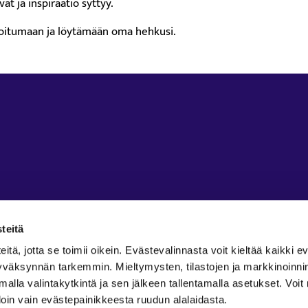
at ja inspiraatio syttyy.
roitumaan ja löytämään oma hehkusi.
teitä
ä, jotta se toimii oikein. Evästevalinnasta voit kieltää kaikki ev
 hyväksynnän tarkemmin. Mieltymysten, tilastojen ja markkinoinn
amalla valintakytkintä ja sen jälkeen tallentamalla asetukset. Voi
in vain evästepainikkeesta ruudun alalaidasta.