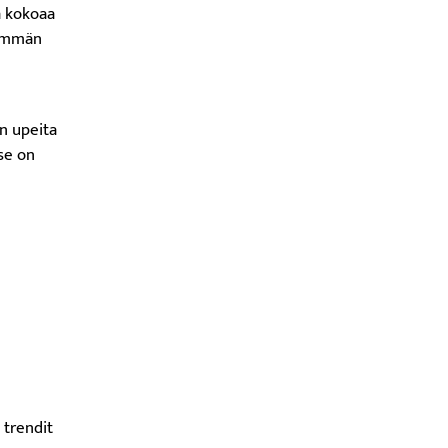
a kokoaa
simmän
an upeita
se on
 trendit