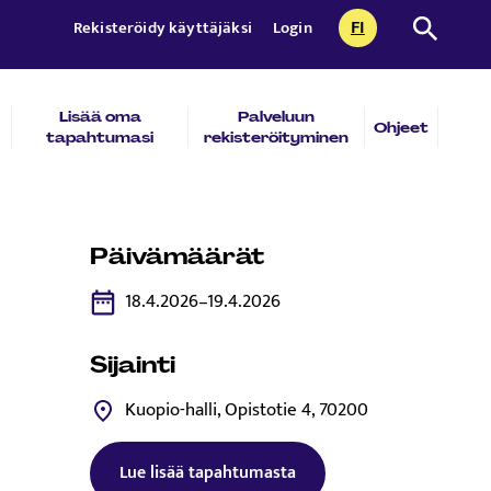
FI
Etsi sivust
Rekisteröidy käyttäjäksi
Login
CURRENTLY SEL
SUOMI
Lisää oma
Palveluun
Ohjeet
tapahtumasi
rekisteröityminen
Päivämäärät
18.4.2026–19.4.2026
Sijainti
Kuopio-halli, Opistotie 4, 70200
Lue lisää tapahtumasta
Tämä linkki aukeaa uuteen välilehtee