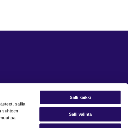
Salli kaikki
ästeet, sallia
in suhteen
Salli valinta
t muuttaa