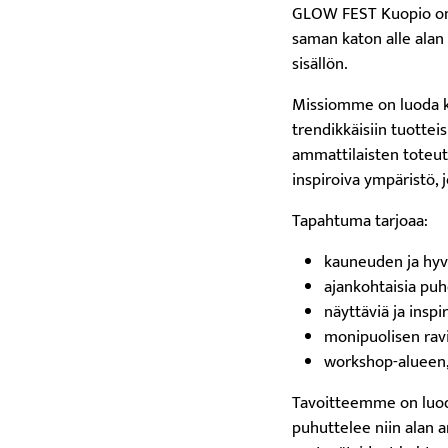
GLOW FEST Kuopio on 
saman katon alle alan
sisällön.
Missiomme on luoda k
trendikkäisiin tuottei
ammattilaisten toteu
inspiroiva ympäristö, 
Tapahtuma tarjoaa:
kauneuden ja hyv
ajankohtaisia puh
näyttäviä ja inspi
monipuolisen rav
workshop-alueen,
Tavoitteemme on luoda
puhuttelee niin alan a