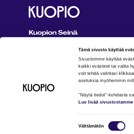
Kuopion Seinä
Kuopion Seinä on Kuopion kaupungin
Tämä sivusto käyttää eväs
ylläpitämä kaikille avoin ja maksuton
tapahtuma- ja harrastusportaali.
Sivustomme käyttää evästeit
kaikki evästeet tai valita
Ota yhteyttä: seina@kuopio.fi
voit tehdä valintasi klikka
asetuksia myöhemmin millo
Kuopion kaupunki 2026
Tietosuojaseloste
K
"Näytä tiedot"-kohdasta saa
Lue lisää sivustostamme 
Palveluviestintä ja yhteystiedot
Kuopion Seinän 
Saavutettavuusseloste
Suostumuksen
Välttämätön
valinta