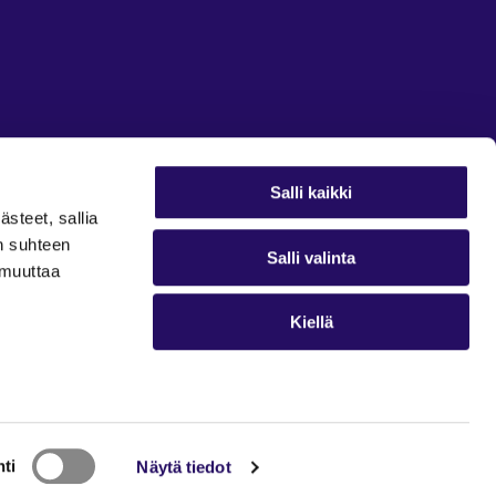
Salli kaikki
ästeet, sallia
in suhteen
Salli valinta
t muuttaa
Kiellä
ti
Näytä tiedot