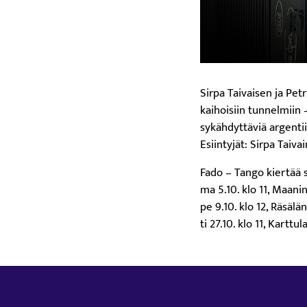
Sirpa Taivaisen ja Pe
kaihoisiin tunnelmiin
sykähdyttäviä argentii
Esiintyjät: Sirpa Taiva
Fado – Tango kiertää 
ma 5.10. klo 11, Maani
pe 9.10. klo 12, Räsäl
ti 27.10. klo 11, Kartt