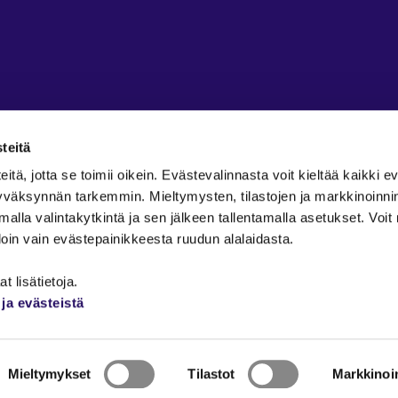
teitä
ä, jotta se toimii oikein. Evästevalinnasta voit kieltää kaikki ev
 hyväksynnän tarkemmin. Mieltymysten, tilastojen ja markkinoinn
amalla valintakytkintä ja sen jälkeen tallentamalla asetukset. Voi
in vain evästepainikkeesta ruudun alalaidasta.
äyttöehdot
t lisätietoja.
ja evästeistä
käyttöohjeet
Mieltymykset
Tilastot
Markkinoin