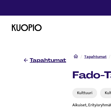
Etusivulle
Etusivu
Tapahtumat
Tapahtumat
Fado-T
Kulttuuri
Kul
Aikuiset, Erityisryhmät