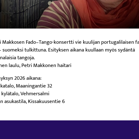
tri Makkosen Fado–Tango-konsertti vie kuulijan portugalilaisen 
 – suomeksi tulkittuna. Esityksen aikana kuullaan myös sydäntä
nalaisia tangoja.
inen laulu, Petri Makkonen haitari
syksyn 2026 aikana:
nkatalo, Maaningantie 32
än kylätalo, Vehmersalmi
ulan asukastila, Kissakuusentie 6