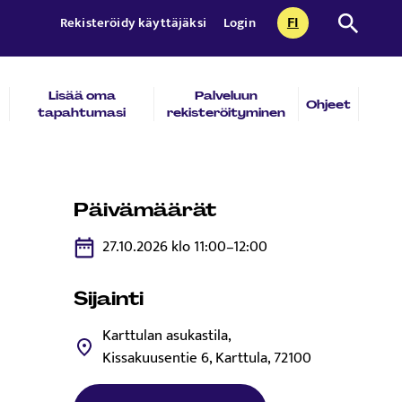
FI
Etsi sivust
Rekisteröidy käyttäjäksi
Login
CURRENTLY SEL
SUOMI
Lisää oma
Palveluun
Ohjeet
tapahtumasi
rekisteröityminen
Päivämäärät
27.10.2026 klo 11:00–12:00
Sijainti
Karttulan asukastila,
Kissakuusentie 6, Karttula, 72100