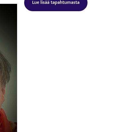
Lue lisää tapahtumasta
Tämä linkki aukeaa uuteen välilehtee