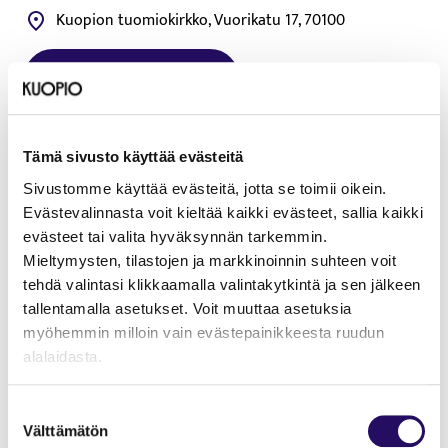
Kuopion tuomiokirkko, Vuorikatu 17, 70100
Lue lisää tapahtumasta
Tämä linkki aukeaa uuteen välilehteen
BarokkiKuopion päätöskonsertti vie kuulijat
Tämä sivusto käyttää evästeitä
ainutlaatuiselle musiikkimatkalle eurooppalaisen barokin
Sivustomme käyttää evästeitä, jotta se toimii oikein.
sydämeen! Illan ohjelma virtaa Pariisin loistokkaasta
Evästevalinnasta voit kieltää kaikki evästeet, sallia kaikki
hovimusiikista Jean Baptiste Lullyn teoksen Alceste kautta
evästeet tai valita hyväksynnän tarkemmin.
Rooman, Salzburgin, Prahan, Venetsian ja Hampurin
Mieltymysten, tilastojen ja markkinoinnin suhteen voit
sävelmaisemiin.
tehdä valintasi klikkaamalla valintakytkintä ja sen jälkeen
Konsertissa esiintyy European Union Baroque Orchestra,
tallentamalla asetukset. Voit muuttaa asetuksia
oboisti Alfredo Bernardinin johdolla.
myöhemmin milloin vain evästepainikkeesta ruudun
alalaidasta.
European Union Baroque Orchestra (EUBO) vie Euroopan
"Näytä tiedot"-kohdasta saat lisätietoja.
Suostumuksen
seuraavan sukupolven barokkimuusikot ainutlaatuiselle
Lue lisää sivustostamme ja evästeistä
Välttämätön
valinta
matkalle kohti täyttä ammatillista kypsyyttä. Orkesteri on