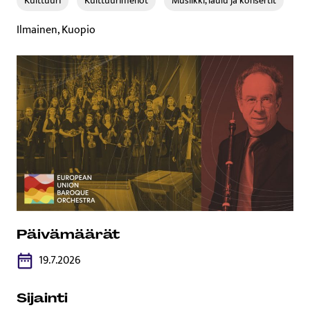
Kulttuuri
Kulttuurimenot
Musiikki, laulu ja konsertit
Ilmainen, Kuopio
Päivämäärät
19.7.2026
Sijainti