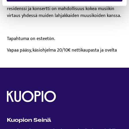
välittää barokin energiaa ja ilmaisuvoimaa, ja jokainen
residenssi ja konsertti on mahdollisuus kokea musiikin
virtaus yhdessä muiden lahjakkaiden muusikoiden kanssa.
Tapahtuma on esteetön.
Vapaa pääsy, käsiohjelma 20/10€ nettikaupasta ja ovelta
Kuopion Seinä