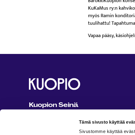
BarokkiKuopion konse
KuKaMus ry:n kahvikons
myös Ramin konditorian
tuulihattu! Tapahtuma
Vapaa pääsy, käsiohje
Kuopion Seinä
Kuopion Seinä on Kuopion kaupungin
Tämä sivusto käyttää eväs
ylläpitämä kaikille avoin ja maksuton
tapahtuma- ja harrastusportaali.
Sivustomme käyttää evästeit