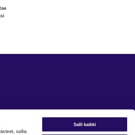
taa
si
Salli kaikki
ästeet, sallia