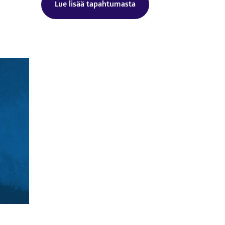
Lue lisää tapahtumasta
Tämä linkki aukeaa uuteen välilehtee