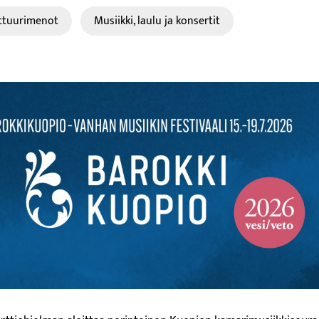
ttuurimenot
Musiikki, laulu ja konsertit