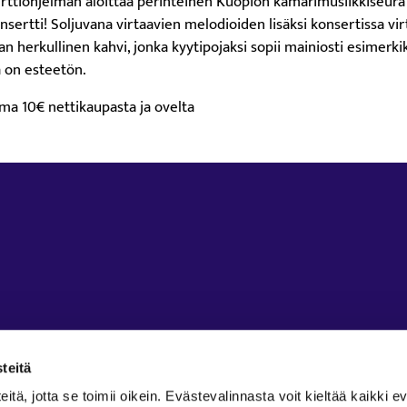
rttiohjelman aloittaa perinteinen Kuopion kamarimusiikkiseura
ertti! Soljuvana virtaavien melodioiden lisäksi konsertissa vir
 herkullinen kahvi, jonka kyytipojaksi sopii mainiosti esimerkik
 on esteetön.
lma 10€ nettikaupasta ja ovelta
teitä
ä, jotta se toimii oikein. Evästevalinnasta voit kieltää kaikki ev