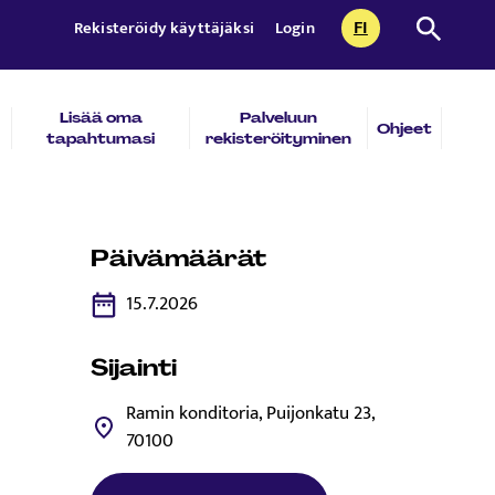
FI
Etsi sivust
Rekisteröidy käyttäjäksi
Login
CURRENTLY SEL
SUOMI
Lisää oma
Palveluun
Ohjeet
tapahtumasi
rekisteröityminen
Päivämäärät
15.7.2026
Sijainti
Ramin konditoria, Puijonkatu 23,
70100