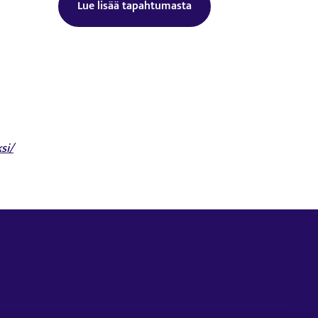
Lue lisää tapahtumasta
Tämä linkki aukeaa uuteen välilehtee
si/