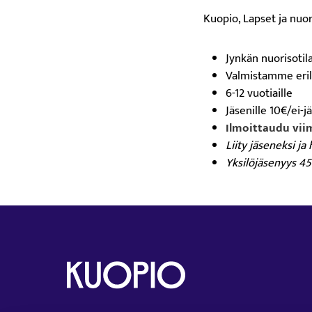
Kuopio, Lapset ja nuo
Jynkän nuorisotila
Valmistamme erila
6-12 vuotiaille
Jäsenille 10€/ei-j
Ilmoittaudu vii
Liity jäseneksi j
Yksilöjäsenyys 4