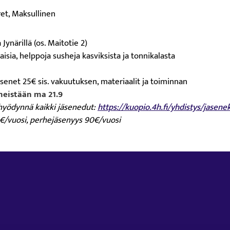
ret, Maksullinen
 Jynärillä (os. Maitotie 2)
isia, helppoja susheja kasviksista ja tonnikalasta
äsenet 25€ sis. vakuutuksen, materiaalit ja toiminnan
meistään ma 21.9
a hyödynnä kaikki jäsenedut:
https://kuopio.4h.fi/yhdistys/jasenek
5€/vuosi, perhejäsenyys 90€/vuosi