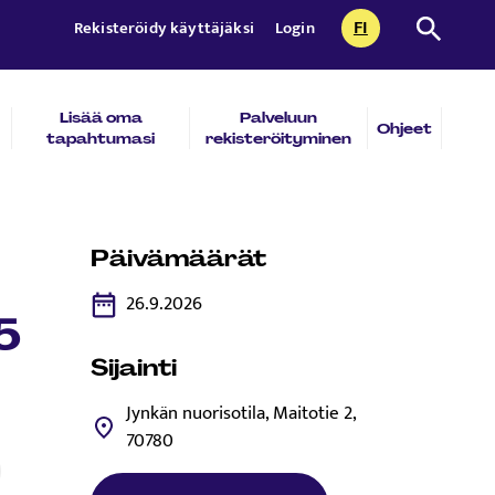
FI
Etsi sivust
Rekisteröidy käyttäjäksi
Login
CURRENTLY SEL
SUOMI
Lisää oma
Palveluun
Ohjeet
tapahtumasi
rekisteröityminen
Päivämäärät
26.9.2026
5
Sijainti
Jynkän nuorisotila, Maitotie 2,
70780