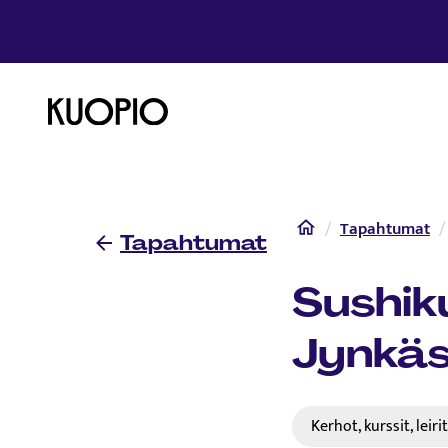
Etusivulle
Etusivu
Tapahtumat
Tapahtumat
Sushiku
Jynkä
Kerhot, kurssit, leiri