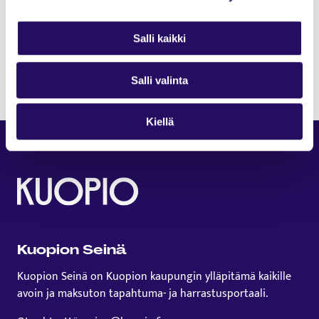
on katsottavissa verkossa. Linkin yksityiseen videoon saa
pyytämällä sähköpostiosoitteesta taidemuseo@kuopio.fi.
Salli kaikki
Teos: Kari Juutilainen, Läpivalaisu 2005-2007, Kuva: Hannu
Miettinen. KUMMAn kokoelmat.
Salli valinta
Kiellä
Kuopion Seinä
Kuopion Seinä on Kuopion kaupungin ylläpitämä kaikille
avoin ja maksuton tapahtuma- ja harrastusportaali.