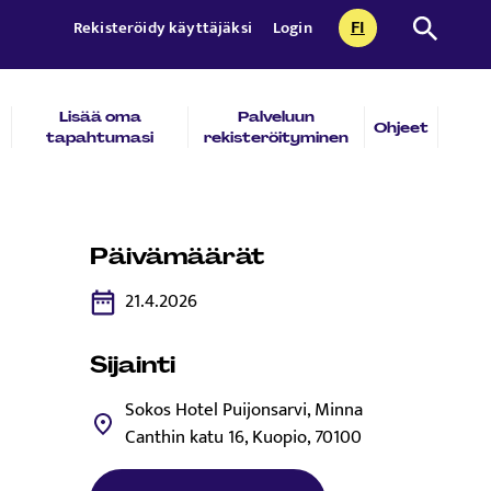
FI
Etsi sivust
Rekisteröidy käyttäjäksi
Login
CURRENTLY SEL
SUOMI
Lisää oma
Palveluun
Ohjeet
tapahtumasi
rekisteröityminen
Päivämäärät
21.4.2026
Sijainti
Sokos Hotel Puijonsarvi, Minna
Canthin katu 16, Kuopio, 70100