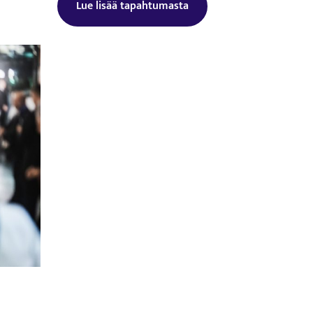
Lue lisää tapahtumasta
Tämä linkki aukeaa uuteen välilehtee