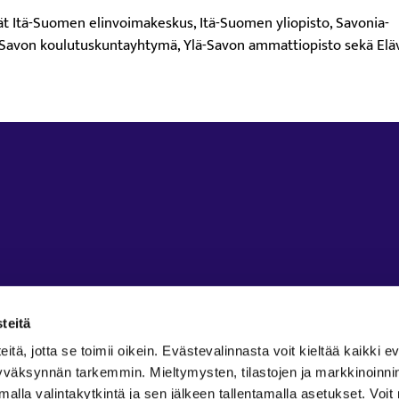
t Itä-Suomen elinvoimakeskus, Itä-Suomen yliopisto, Savonia-
Savon koulutuskuntayhtymä, Ylä-Savon ammattiopisto sekä Elä
teitä
ä, jotta se toimii oikein. Evästevalinnasta voit kieltää kaikki ev
 hyväksynnän tarkemmin. Mieltymysten, tilastojen ja markkinoinn
amalla valintakytkintä ja sen jälkeen tallentamalla asetukset. Voi