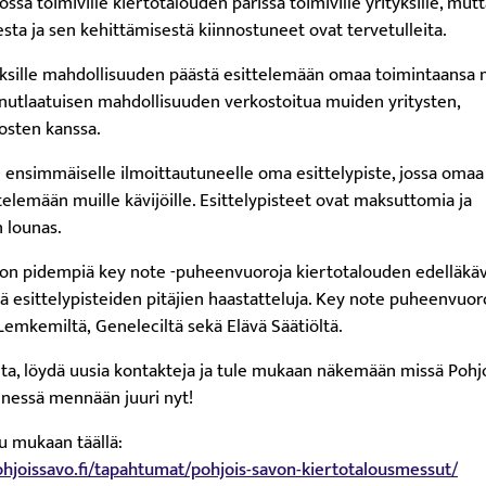
ossa toimiville kiertotalouden parissa toimiville yrityksille, mut
sta ja sen kehittämisestä kiinnostuneet ovat tervetulleita.
yksille mahdollisuuden päästä esittelemään omaa toimintaansa 
inutlaatuisen mahdollisuuden verkostoitua muiden yritysten,
tosten kanssa.
0 ensimmäiselle ilmoittautuneelle oma esittelypiste, jossa omaa
elemään muille kävijöille. Esittelypisteet ovat maksuttomia ja
n lounas.
n pidempiä key note -puheenvuoroja kiertotalouden edelläkävij
ä esittelypisteiden pitäjien haastatteluja. Key note puheenvuor
 Lemkemiltä, Geneleciltä sekä Elävä Säätiöltä.
lta, löydä uusia kontakteja ja tule mukaan näkemään missä Pohjo
nessä mennään juuri nyt!
du mukaan täällä:
ipohjoissavo.fi/tapahtumat/pohjois-savon-kiertotalousmessut/