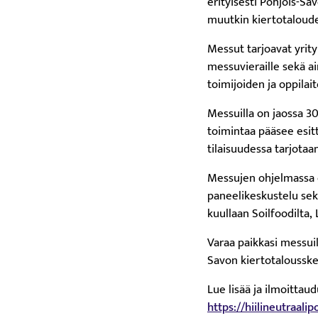
erityisesti Pohjois-Sav
muutkin kiertotaloude
Messut tarjoavat yrit
messuvieraille sekä a
toimijoiden ja oppilai
Messuilla on jaossa 3
toimintaa pääsee esitt
tilaisuudessa tarjotaa
Messujen ohjelmassa o
paneelikeskustelu sek
kuullaan Soilfoodilta,
Varaa paikkasi messui
Savon kiertotalousske
Lue lisää ja ilmoittau
https://hiilineutraal