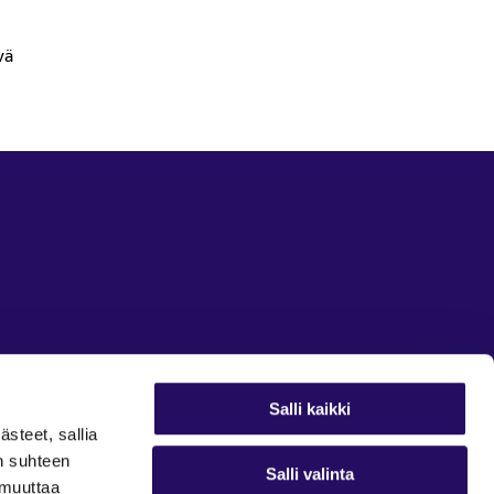
vä
Salli kaikki
ästeet, sallia
in suhteen
Salli valinta
t muuttaa