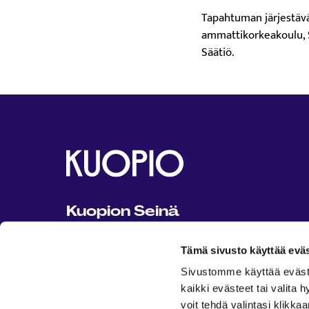
Tapahtuman järjestävä
ammattikorkeakoulu, 
Säätiö.
Kuopion Seinä
Kuopion Seinä on Kuopion kaupungin
Tämä sivusto käyttää eväs
ylläpitämä kaikille avoin ja maksuton
tapahtuma- ja harrastusportaali.
Sivustomme käyttää evästeit
kaikki evästeet tai valita
Ota yhteyttä: seina@kuopio.fi
voit tehdä valintasi klikka