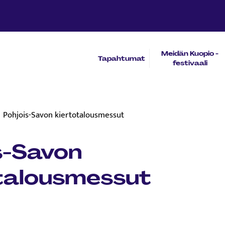
Meidän Kuopio -
Tapahtumat
festivaali
Pohjois-Savon kiertotalousmessut
s-Savon
talousmessut