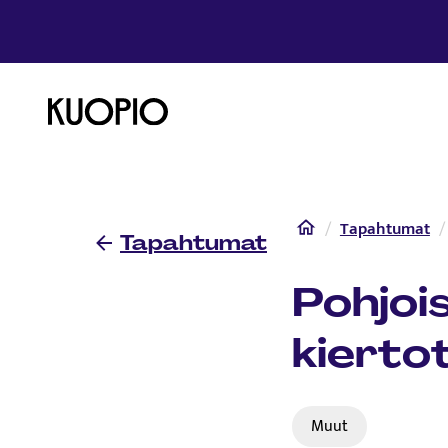
Etusivulle
Etusivu
Tapahtumat
Tapahtumat
Pohjoi
kierto
Muut