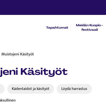
Meidän Kuopio -
Tapahtumat
festivaali
Muistojeni Käsityöt
jeni Käsityöt
t
Kädentaidot ja käsityöt
Löydä harrastus
aksullinen