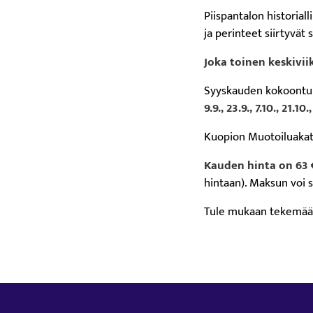
Piispantalon historial
ja perinteet siirtyvät 
Joka toinen keskiviik
Syyskauden kokoontu
9.9., 23.9., 7.10., 21.10.,
Kuopion Muotoiluakate
Kauden hinta on 63 
hintaan). Maksun voi s
Tule mukaan tekemään