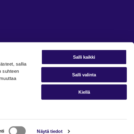
Salli kaikki
ästeet, sallia
in suhteen
Salli valinta
t muuttaa
Kiellä
ti
Näytä tiedot