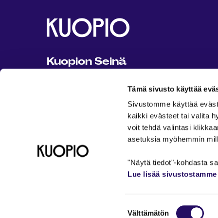
Kuopion Seinä
Kuopion Seinä on Kuopion kaupungin
Tämä sivusto käyttää eväs
ylläpitämä kaikille avoin ja maksuton
tapahtuma- ja harrastusportaali.
Sivustomme käyttää evästeit
kaikki evästeet tai valita
Ota yhteyttä: seina@kuopio.fi
voit tehdä valintasi klikka
asetuksia myöhemmin millo
Kuopion kaupunki 2026
Tietosuojaseloste
K
"Näytä tiedot"-kohdasta saa
Lue lisää sivustostamme 
Palveluviestintä ja yhteystiedot
Kuopion Seinän 
Saavutettavuusseloste
Suostumuksen
Välttämätön