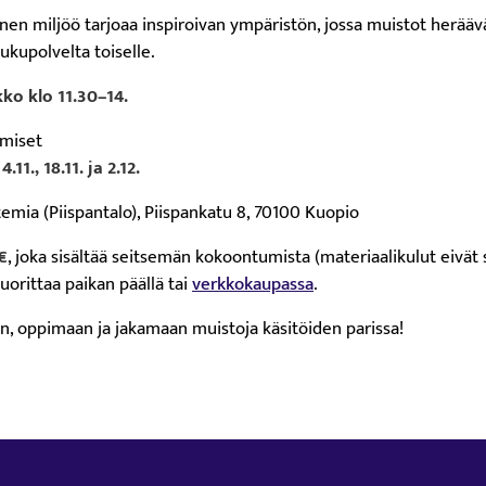
linen miljöö tarjoaa inspiroivan ympäristön, jossa muistot herääv
sukupolvelta toiselle.
ko klo 11.30–14.
miset
 4.11., 18.11. ja 2.12.
mia (Piispantalo), Piispankatu 8, 70100 Kuopio
€
, joka sisältää seitsemän kokoontumista (materiaalikulut eivät s
uorittaa paikan päällä tai
verkkokaupassa
.
, oppimaan ja jakamaan muistoja käsitöiden parissa!