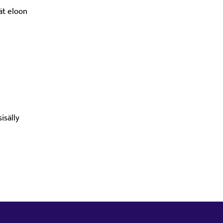
ät eloon
isälly