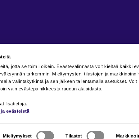
teitä
ä, jotta se toimii oikein. Evästevalinnasta voit kieltää kaikki ev
 hyväksynnän tarkemmin. Mieltymysten, tilastojen ja markkinoinn
amalla valintakytkintä ja sen jälkeen tallentamalla asetukset. Voi
in vain evästepainikkeesta ruudun alalaidasta.
äyttöehdot
t lisätietoja.
ja evästeistä
käyttöohjeet
Mieltymykset
Tilastot
Markkinoin