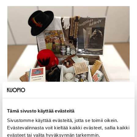
Sijainti
Tämä sivusto käyttää evästeitä
Kuopion museo, Korttelimuseo, Museokatu 1, 70100
Sivustomme käyttää evästeitä, jotta se toimii oikein.
Evästevalinnasta voit kieltää kaikki evästeet, sallia kaikki
evästeet tai valita hyväksynnän tarkemmin.