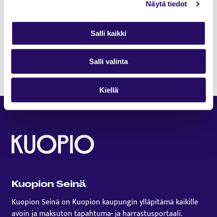
Näytä tiedot
varausjärjestelmää varten.
Lainaajan henkilötietoja käsitellään lainauksen
ja sopimusehdoissa määritettyjen vastuiden
Salli kaikki
toteutumiseksi.
Tiedot hävitetään, kun sopimusehtojen toteutuminen
Salli valinta
on todennettu ja vuosiraportointi on suoritettu.
Kiellä
Kuopion Seinä
Kuopion Seinä on Kuopion kaupungin ylläpitämä kaikille
avoin ja maksuton tapahtuma- ja harrastusportaali.