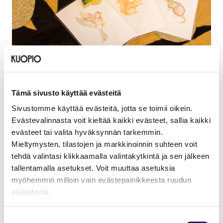
Sijainti
Kuopion museo, Museokatu 1, 70100
Tämä sivusto käyttää evästeitä
Sivustomme käyttää evästeitä, jotta se toimii oikein.
Lumoava luontolaatikko houkuttelee lapsia
Evästevalinnasta voit kieltää kaikki evästeet, sallia kaikki
ihmettelemään ja tutkimaan luonnonilmiöitä
evästeet tai valita hyväksynnän tarkemmin.
toiminnallisesti ja moniaistisesti. Laatikossa on
Mieltymysten, tilastojen ja markkinoinnin suhteen voit
luonnonmateriaaleja tunnusteltavaksi ja nuuhkittavaksi,
tehdä valintasi klikkaamalla valintakytkintä ja sen jälkeen
metsän ääniä kuunneltavaksi sekä hauskoja puisia eläimiä
tallentamalla asetukset. Voit muuttaa asetuksia
leikittäväksi värikkäällä kangasalustalla. Kaikki esineet ovat
myöhemmin milloin vain evästepainikkeesta ruudun
myrkyttömiä, joten ne soveltuvat pientenkin taaperoiden
alalaidasta.
käsiin.
"Näytä tiedot"-kohdasta saat lisätietoja.
Suostumuksen