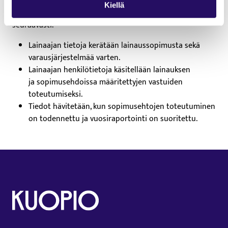
Kuopion kaupungin museoiden lainattavien materiaalien
Kiellä
käyttö edellyttää lainaajan henkilötietojen käsittelyä
seuraavasti:
Lainaajan tietoja kerätään lainaussopimusta sekä
varausjärjestelmää varten.
Lainaajan henkilötietoja käsitellään lainauksen
ja sopimusehdoissa määritettyjen vastuiden
toteutumiseksi.
Tiedot hävitetään, kun sopimusehtojen toteutuminen
on todennettu ja vuosiraportointi on suoritettu.