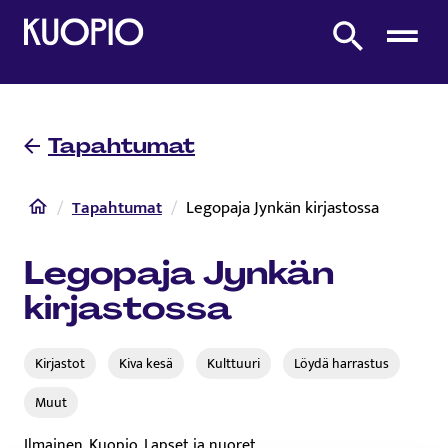
Etusivulle
Etsi sivustolta
Tapahtumat
Etusivu
Tapahtumat
Legopaja Jynkän kirjastossa
Legopaja Jynkän
kirjastossa
Kirjastot
Kiva kesä
Kulttuuri
Löydä harrastus
Muut
Ilmainen, Kuopio, Lapset ja nuoret