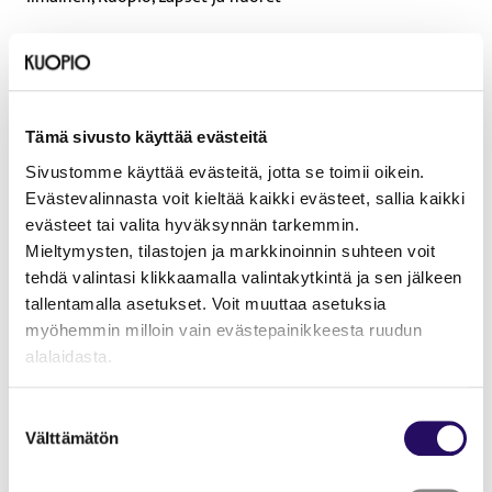
Tämä sivusto käyttää evästeitä
Sivustomme käyttää evästeitä, jotta se toimii oikein.
Evästevalinnasta voit kieltää kaikki evästeet, sallia kaikki
evästeet tai valita hyväksynnän tarkemmin.
Mieltymysten, tilastojen ja markkinoinnin suhteen voit
tehdä valintasi klikkaamalla valintakytkintä ja sen jälkeen
tallentamalla asetukset. Voit muuttaa asetuksia
Päivämäärät
myöhemmin milloin vain evästepainikkeesta ruudun
alalaidasta.
28.7.2026–31.7.2026
"Näytä tiedot"-kohdasta saat lisätietoja.
Suostumuksen
Sijainti
Lue lisää sivustostamme ja evästeistä
Välttämätön
valinta
Jynkän lähikirjasto, Maitotie 2, 70780