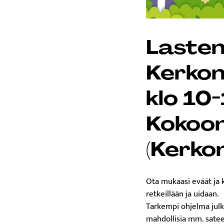
Lasten
Kerkon
klo 10-
Kokoon
(Kerkon
Ota mukaasi eväät ja k
retkeillään ja uidaan.
Tarkempi ohjelma jul
mahdollisia mm. satee