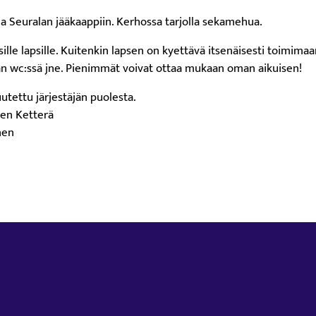
la Seuralan jääkaappiin. Kerhossa tarjolla sekamehua.
sille lapsille. Kuitenkin lapsen on kyettävä itsenäisesti toimimaa
n wc:ssä jne. Pienimmät voivat ottaa mukaan oman aikuisen!
uutettu järjestäjän puolesta.
ken Ketterä
nen