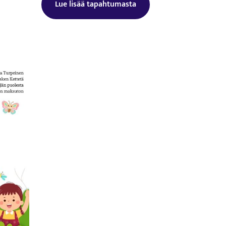
Lue lisää tapahtumasta
Tämä linkki aukeaa uuteen välilehtee