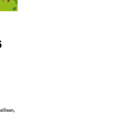
6
illaan,