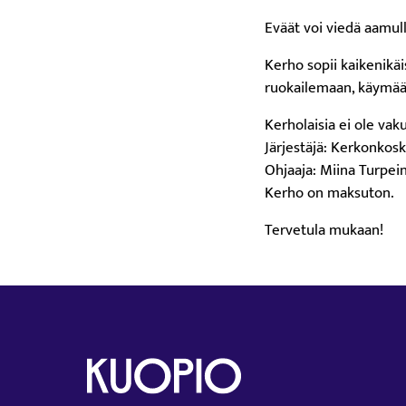
Eväät voi viedä aamul
Kerho sopii kaikenikäi
ruokailemaan, käymää
Kerholaisia ei ole vak
Järjestäjä: Kerkonkos
Ohjaaja: Miina Turpei
Kerho on maksuton.
Tervetula mukaan!