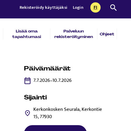
FI
Etsi sivust
Rekisteröidy käyttäjäksi
Login
CURRENTLY SEL
SUOMI
Lisää oma
Palveluun
Ohjeet
tapahtumasi
rekisteröityminen
Päivämäärät
7.7.2026–10.7.2026
Sijainti
Kerkonkosken Seurala, Kerkontie
15, 77930