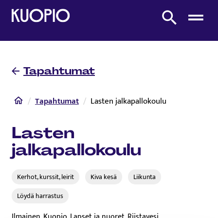
Etusivulle
Etsi sivustolta
Tapahtumat
Etusivu
Tapahtumat
Lasten jalkapallokoulu
Lasten
jalkapallokoulu
Kerhot, kurssit, leirit
Kiva kesä
Liikunta​
Löydä harrastus
Ilmainen, Kuopio, Lapset ja nuoret, Riistavesi