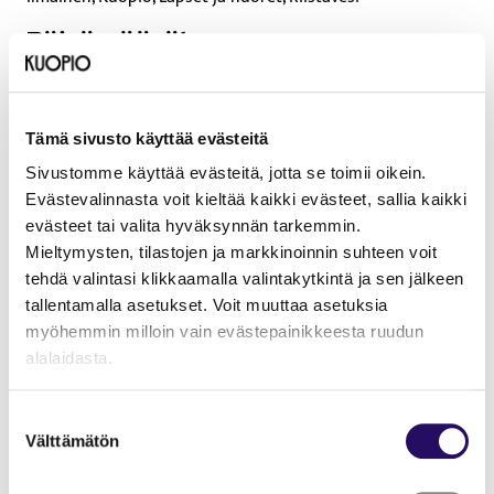
Päivämäärät
11.8.2026
Sijainti
Tämä sivusto käyttää evästeitä
Sivustomme käyttää evästeitä, jotta se toimii oikein.
Vartialan kenttä , Vartialankuja 1, 71150 Kuopio
Evästevalinnasta voit kieltää kaikki evästeet, sallia kaikki
evästeet tai valita hyväksynnän tarkemmin.
Lue lisää tapahtumasta
Tämä linkki aukeaa uuteen välilehteen
Mieltymysten, tilastojen ja markkinoinnin suhteen voit
tehdä valintasi klikkaamalla valintakytkintä ja sen jälkeen
tallentamalla asetukset. Voit muuttaa asetuksia
Tervetuloa mukaan maksuttomaan jalkapallokouluun!
myöhemmin milloin vain evästepainikkeesta ruudun
alalaidasta.
Jalkapallokoulu on avoin kaikille 5-12 -vuotiaille lapsille.
Aikaisempaa kokemusta lajista ei tarvita. Harjoituksissa
"Näytä tiedot"-kohdasta saat lisätietoja.
liikutaan, leikitään ja opetellaan jalkapallon perustaitoja
Suostumuksen
Lue lisää sivustostamme ja evästeistä
Välttämätön
rennossa ja kannustavassa ilmapiirissä.
valinta
Mukaan voi tulla milloin tahansa kesän aikana, eikä