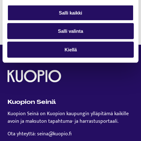
Ovet kilpailupaikalle aukeavat klo 15.
Etukäteisilmoittautuminen ponihetki.fi
Salli kaikki
Tervetuloa!
Salli valinta
Kiellä
Kuopion Seinä
Kuopion Seinä on Kuopion kaupungin ylläpitämä kaikille
avoin ja maksuton tapahtuma- ja harrastusportaali.
Ota yhteyttä: seina@kuopio.fi