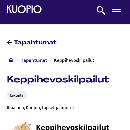
Etusivulle
Etsi sivustolta
Tapahtumat
Etusivu
Tapahtumat
Keppihevoskilpailut
Keppihevoskilpailut
Liikunta​
Ilmainen, Kuopio, Lapset ja nuoret