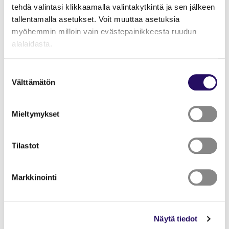
tehdä valintasi klikkaamalla valintakytkintä ja sen jälkeen
tallentamalla asetukset. Voit muuttaa asetuksia
myöhemmin milloin vain evästepainikkeesta ruudun
alalaidasta.
Päivämäärät
"Näytä tiedot"-kohdasta saat lisätietoja.
Suostumuksen
23.5.2026
Lue lisää sivustostamme ja evästeistä
Välttämätön
valinta
Sijainti
Mieltymykset
Pondera halli, Kaivotie 23, 70700
Tilastot
Keppihevoskilpailut lämpimässä sisätilassa Pondera
hallilla.
Markkinointi
Kaikki kilpailijat palkitaan. Lisäksi kaikkien kilpailijoiden
kesken arvotaan käsintehty uniikki PoniVaaran
keppihevonen.
Näytä tiedot