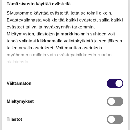
Tämä sivusto käyttää evästeitä
Sivustomme käyttää evästeitä, jotta se toimii oikein.
Evästevalinnasta voit kieltää kaikki evästeet, sallia kaikki
evästeet tai valita hyväksynnän tarkemmin.
Mieltymysten, tilastojen ja markkinoinnin suhteen voit
tehdä valintasi klikkaamalla valintakytkintä ja sen jälkeen
tallentamalla asetukset. Voit muuttaa asetuksia
myöhemmin milloin vain evästepainikkeesta ruudun
alalaidasta.
"Näytä tiedot"-kohdasta saat lisätietoja.
Päivämäärät
Suostumuksen
Lue lisää sivustostamme ja evästeistä
Välttämätön
valinta
31.5.2026
Mieltymykset
Sijainti
Puijo, Puijontie 135, 70800
Tilastot