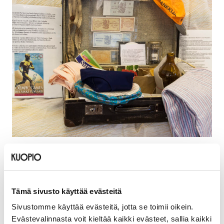
Sijainti
Kuopion museo, Museokatu 1, 70100
Tämä sivusto käyttää evästeitä
JUNAMATKA SAVOSTA HELSINKIIN
Sivustomme käyttää evästeitä, jotta se toimii oikein.
Matkalaukkuun on pakattu Mirjan ja Veikon
Evästevalinnasta voit kieltää kaikki evästeet, sallia kaikki