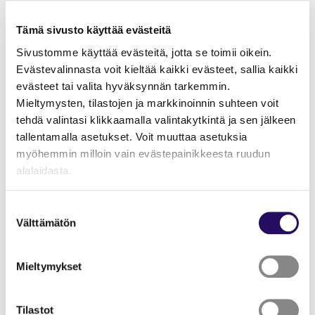
ennakoinnin asiantuntija Tarja Siltanen
Hannan ydinosaamista on aivoterveys, positiivinen
Tämä sivusto käyttää evästeitä
psykologia ja ikääntyneen mielenhyvinvointi. YAMK
Sivustomme käyttää evästeitä, jotta se toimii oikein.
opinnoissa hän suuntautui sosiaali- ja terveysalan
Evästevalinnasta voit kieltää kaikki evästeet, sallia kaikki
arvoihin, etiikkaan ja merkityksellisten yhteisöjen
evästeet tai valita hyväksynnän tarkemmin.
rakentamiseen. Päättötyössään hän perehtyi
Mieltymysten, tilastojen ja markkinoinnin suhteen voit
ikääntyneiden eksistentiaaliseen hyvinvointiin, elämän
tehdä valintasi klikkaamalla valintakytkintä ja sen jälkeen
merkityslähteisiin ja merkityksen kokemusta horjuttaviin
tallentamalla asetukset. Voit muuttaa asetuksia
tekijöihin. Hanna saa voimaa auringosta ja luonnosta sekä
myöhemmin milloin vain evästepainikkeesta ruudun
viettää paljon aikaa yleisurheiluharrastuksensa parissa,
alalaidasta.
johon palasi 35 vuoden jälkeen elämän ihmeellisten
sattumusten kautta.
"Näytä tiedot"-kohdasta saat lisätietoja.
Suostumuksen
Lue lisää sivustostamme ja evästeistä
Välttämätön
Tarja on koulutukseltaan lähihoitaja ja geronomi AMK, ja
valinta
omaa pitkän kokemuksen työstä ikääntyneiden parissa.
Tarjan ydinosaamista on tällä hetkellä ikääntymisen
Mieltymykset
ennakointi nostaen esille jokaisen voimavarat
omannäköisen vanhuuden rakentamisessa. Hän on
kehittänyt myös Ikäopas -toiminnan nostamaan
Tilastot