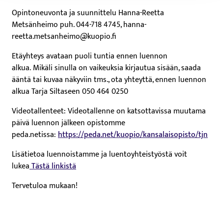
Opintoneuvonta ja suunnittelu Hanna-Reetta
Metsänheimo puh. 044-718 4745, hanna-
reetta.metsanheimo@kuopio.fi
Etäyhteys avataan puoli tuntia ennen luennon
alkua. Mikäli sinulla on vaikeuksia kirjautua sisään, saada
ääntä tai kuvaa näkyviin tms., ota yhteyttä, ennen luennon
alkua Tarja Siltaseen 050 464 0250
Videotallenteet: Videotallenne on katsottavissa muutama
päivä luennon jälkeen opistomme
peda.netissa:
https://peda.net/kuopio/kansalaisopisto/tjn
Lisätietoa luennoistamme ja luentoyhteistyöstä voit
lukea
Tästä linkistä
Tervetuloa mukaan!