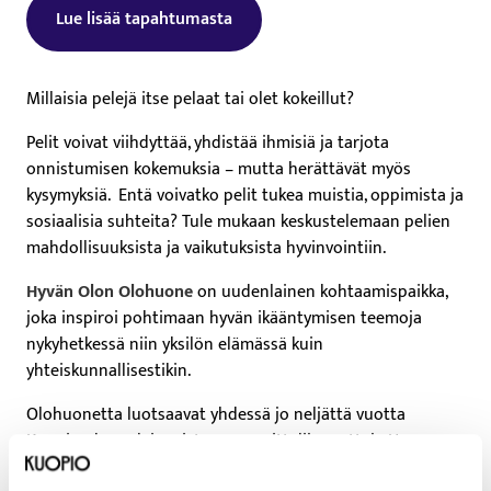
Lue lisää tapahtumasta
Tämä linkki aukeaa uuteen välilehteen
Millaisia pelejä itse pelaat tai olet kokeillut?
Pelit voivat viihdyttää, yhdistää ihmisiä ja tarjota
onnistumisen kokemuksia – mutta herättävät myös
kysymyksiä. Entä voivatko pelit tukea muistia, oppimista ja
sosiaalisia suhteita? Tule mukaan keskustelemaan pelien
mahdollisuuksista ja vaikutuksista hyvinvointiin.
Hyvän Olon Olohuone
on uudenlainen kohtaamispaikka,
joka inspiroi pohtimaan hyvän ikääntymisen teemoja
nykyhetkessä niin yksilön elämässä kuin
yhteiskunnallisestikin.
Olohuonetta luotsaavat yhdessä jo neljättä vuotta
Kuopion kansalaisopiston suunnittelijaopettaja Hanna-
Reetta Metsänheimo sekä Vanhustyön keskusliiton