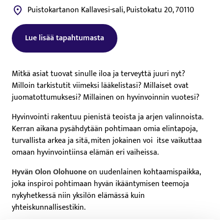
Puistokartanon Kallavesi-sali, Puistokatu 20, 70110
Lue lisää tapahtumasta
Tämä linkki aukeaa uuteen välilehteen
Mitkä asiat tuovat sinulle iloa ja terveyttä juuri nyt?
Milloin tarkistutit viimeksi lääkelistasi? Millaiset ovat
juomatottumuksesi? Millainen on hyvinvoinnin vuotesi?
Hyvinvointi rakentuu pienistä teoista ja arjen valinnoista.
Kerran aikana pysähdytään pohtimaan omia elintapoja,
turvallista arkea ja sitä, miten jokainen voi itse vaikuttaa
omaan hyvinvointiinsa elämän eri vaiheissa.
Hyvän Olon Olohuone
on uudenlainen kohtaamispaikka,
joka inspiroi pohtimaan hyvän ikääntymisen teemoja
nykyhetkessä niin yksilön elämässä kuin
yhteiskunnallisestikin.