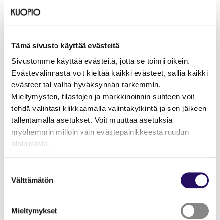
Olohuonetta luotsaavat yhdessä jo neljättä vuotta
Kuopion kansalaisopiston suunnittelijaopettaja Hanna-
Reetta Metsänheimo sekä Vanhustyön keskusliiton
ennakoinnin asiantuntija Tarja Siltanen
Tämä sivusto käyttää evästeitä
Hannan ydinosaamista on aivoterveys, positiivinen
Sivustomme käyttää evästeitä, jotta se toimii oikein.
psykologia ja ikääntyneen mielenhyvinvointi. YAMK
Evästevalinnasta voit kieltää kaikki evästeet, sallia kaikki
opinnoissa hän suuntautui sosiaali- ja terveysalan
evästeet tai valita hyväksynnän tarkemmin.
arvoihin, etiikkaan ja merkityksellisten yhteisöjen
Mieltymysten, tilastojen ja markkinoinnin suhteen voit
rakentamiseen. Päättötyössään hän perehtyi
tehdä valintasi klikkaamalla valintakytkintä ja sen jälkeen
ikääntyneiden eksistentiaaliseen hyvinvointiin, elämän
tallentamalla asetukset. Voit muuttaa asetuksia
merkityslähteisiin ja merkityksen kokemusta horjuttaviin
myöhemmin milloin vain evästepainikkeesta ruudun
tekijöihin. Hanna saa voimaa auringosta ja luonnosta sekä
alalaidasta.
viettää paljon aikaa yleisurheiluharrastuksensa parissa,
johon palasi 35 vuoden jälkeen elämän ihmeellisten
"Näytä tiedot"-kohdasta saat lisätietoja.
Suostumuksen
sattumusten kautta.
Lue lisää sivustostamme ja evästeistä
Välttämätön
valinta
Tarja on koulutukseltaan lähihoitaja ja geronomi AMK, ja
omaa pitkän kokemuksen työstä ikääntyneiden parissa.
Mieltymykset