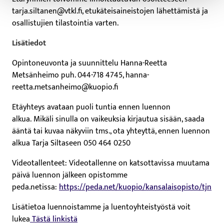
tarja.siltanen@vtkl.fi, etukäteisaineistojen lähettämistä ja
osallistujien tilastointia varten.
Lisätiedot
Opintoneuvonta ja suunnittelu Hanna-Reetta
Metsänheimo puh. 044-718 4745, hanna-
reetta.metsanheimo@kuopio.fi
Etäyhteys avataan puoli tuntia ennen luennon
alkua. Mikäli sinulla on vaikeuksia kirjautua sisään, saada
ääntä tai kuvaa näkyviin tms., ota yhteyttä, ennen luennon
alkua Tarja Siltaseen 050 464 0250
Videotallenteet: Videotallenne on katsottavissa muutama
päivä luennon jälkeen opistomme
peda.netissa:
https://peda.net/kuopio/kansalaisopisto/tjn
Lisätietoa luennoistamme ja luentoyhteistyöstä voit
lukea
Tästä linkistä