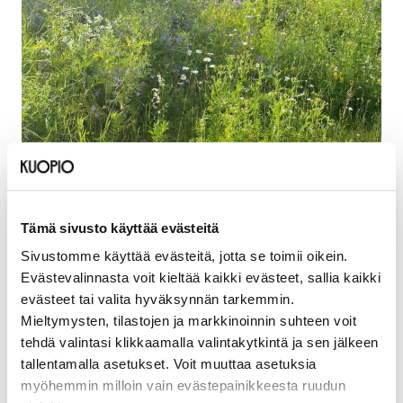
Tämä sivusto käyttää evästeitä
Sivustomme käyttää evästeitä, jotta se toimii oikein.
Päivämäärät
Evästevalinnasta voit kieltää kaikki evästeet, sallia kaikki
24.6.2026
evästeet tai valita hyväksynnän tarkemmin.
Mieltymysten, tilastojen ja markkinoinnin suhteen voit
tehdä valintasi klikkaamalla valintakytkintä ja sen jälkeen
Sijainti
tallentamalla asetukset. Voit muuttaa asetuksia
Ala-Antikkala
myöhemmin milloin vain evästepainikkeesta ruudun