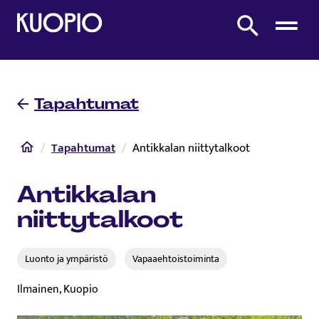
Etusivulle
Etsi sivustolta
Tapahtumat
Etusivu
Tapahtumat
Antikkalan niittytalkoot
Antikkalan
niittytalkoot
Luonto ja ympäristö
Vapaaehtoistoiminta
Ilmainen, Kuopio