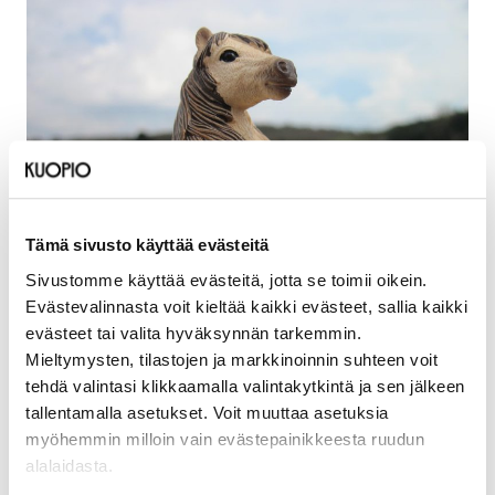
Tämä sivusto käyttää evästeitä
Sivustomme käyttää evästeitä, jotta se toimii oikein.
Evästevalinnasta voit kieltää kaikki evästeet, sallia kaikki
evästeet tai valita hyväksynnän tarkemmin.
Mieltymysten, tilastojen ja markkinoinnin suhteen voit
Päivämäärät
tehdä valintasi klikkaamalla valintakytkintä ja sen jälkeen
27.7.2026–29.7.2026
tallentamalla asetukset. Voit muuttaa asetuksia
myöhemmin milloin vain evästepainikkeesta ruudun
Sijainti
alalaidasta.