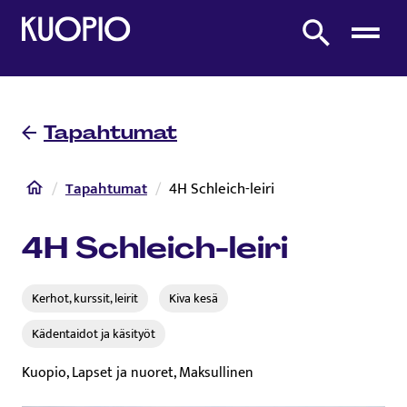
Etusivulle
Etsi sivustolta
Tapahtumat
Etusivu
Tapahtumat
4H Schleich-leiri
4H Schleich-leiri
Kerhot, kurssit, leirit
Kiva kesä
Kädentaidot ja käsityöt
Kuopio, Lapset ja nuoret, Maksullinen