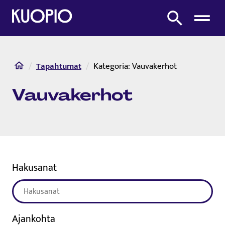
Etusivulle
Etsi sivustolta
Etusivu
Tapahtumat
Kategoria:
Vauvakerhot
Vauvakerhot
Hakusanat
Ajankohta