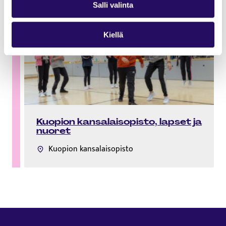
Salli valinta
Kiellä
Kuopion kansalaisopisto, lapset ja
nuoret
Kuopion kansalaisopisto